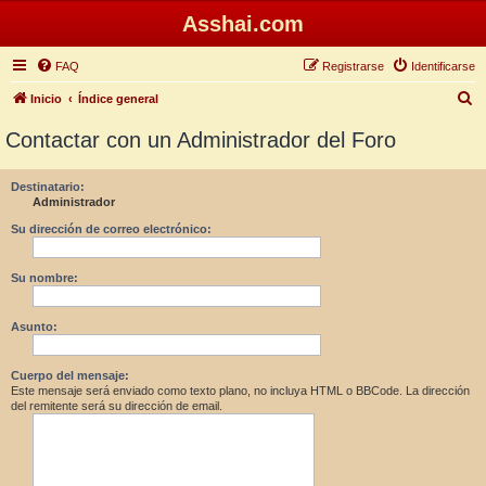
Asshai.com
FAQ
Registrarse
Identificarse
B
Inicio
Índice general
u
Contactar con un Administrador del Foro
s
c
Destinatario:
Administrador
a
r
Su dirección de correo electrónico:
Su nombre:
Asunto:
Cuerpo del mensaje:
Este mensaje será enviado como texto plano, no incluya HTML o BBCode. La dirección
del remitente será su dirección de email.