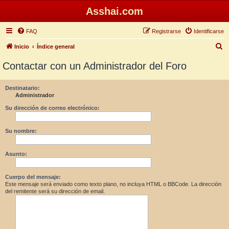
Asshai.com
FAQ
Registrarse
Identificarse
B
Inicio
Índice general
u
Contactar con un Administrador del Foro
s
c
Destinatario:
Administrador
a
r
Su dirección de correo electrónico:
Su nombre:
Asunto:
Cuerpo del mensaje:
Este mensaje será enviado como texto plano, no incluya HTML o BBCode. La dirección
del remitente será su dirección de email.