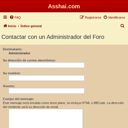
Asshai.com
FAQ
Registrarse
Identificarse
B
Inicio
Índice general
u
Contactar con un Administrador del Foro
s
c
Destinatario:
Administrador
a
r
Su dirección de correo electrónico:
Su nombre:
Asunto:
Cuerpo del mensaje:
Este mensaje será enviado como texto plano, no incluya HTML o BBCode. La dirección
del remitente será su dirección de email.