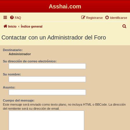
Asshai.com
FAQ
Registrarse
Identificarse
B
Inicio
Índice general
u
Contactar con un Administrador del Foro
s
c
Destinatario:
Administrador
a
r
Su dirección de correo electrónico:
Su nombre:
Asunto:
Cuerpo del mensaje:
Este mensaje será enviado como texto plano, no incluya HTML o BBCode. La dirección
del remitente será su dirección de email.