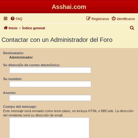
Asshai.com
FAQ
Registrarse
Identificarse
B
Inicio
Índice general
u
Contactar con un Administrador del Foro
s
c
Destinatario:
Administrador
a
r
Su dirección de correo electrónico:
Su nombre:
Asunto:
Cuerpo del mensaje:
Este mensaje será enviado como texto plano, no incluya HTML o BBCode. La dirección
del remitente será su dirección de email.