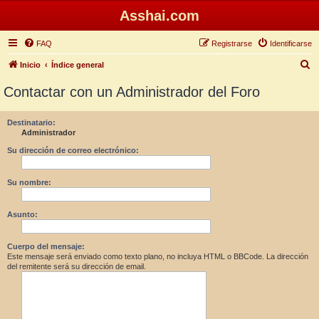
Asshai.com
FAQ
Registrarse
Identificarse
B
Inicio
Índice general
u
Contactar con un Administrador del Foro
s
c
Destinatario:
Administrador
a
r
Su dirección de correo electrónico:
Su nombre:
Asunto:
Cuerpo del mensaje:
Este mensaje será enviado como texto plano, no incluya HTML o BBCode. La dirección
del remitente será su dirección de email.