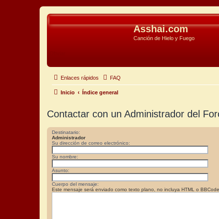
Asshai.com
Canción de Hielo y Fuego
Obviar
Enlaces rápidos
FAQ
Inicio
Índice general
Contactar con un Administrador del For
Destinatario:
Administrador
Su dirección de correo electrónico:
Su nombre:
Asunto:
Cuerpo del mensaje:
Este mensaje será enviado como texto plano, no incluya HTML o BBCode. L