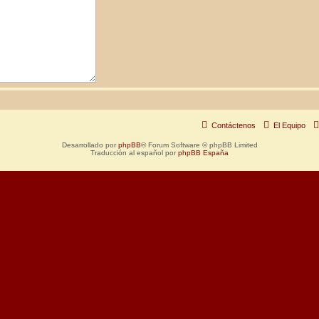
Contáctenos
El Equipo
Desarrollado por
phpBB
® Forum Software © phpBB Limited
Traducción al español por
phpBB España