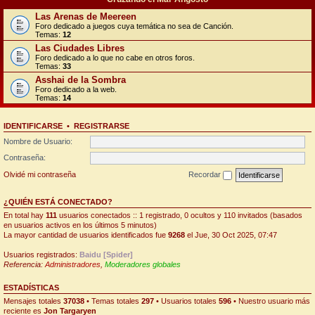
Las Arenas de Meereen
Foro dedicado a juegos cuya temática no sea de Canción.
Temas:
12
Las Ciudades Libres
Foro dedicado a lo que no cabe en otros foros.
Temas:
33
Asshai de la Sombra
Foro dedicado a la web.
Temas:
14
IDENTIFICARSE
•
REGISTRARSE
Nombre de Usuario:
Contraseña:
Olvidé mi contraseña
Recordar
¿QUIÉN ESTÁ CONECTADO?
En total hay
111
usuarios conectados :: 1 registrado, 0 ocultos y 110 invitados (basados
en usuarios activos en los últimos 5 minutos)
La mayor cantidad de usuarios identificados fue
9268
el Jue, 30 Oct 2025, 07:47
Usuarios registrados:
Baidu [Spider]
Referencia:
Administradores
,
Moderadores globales
ESTADÍSTICAS
Mensajes totales
37038
• Temas totales
297
• Usuarios totales
596
• Nuestro usuario más
reciente es
Jon Targaryen