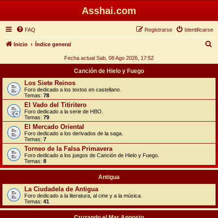
Asshai.com
FAQ
Registrarse
Identificarse
B
Inicio
Índice general
u
Fecha actual Sab, 08 Ago 2026, 17:52
s
Canción de Hielo y Fuego
c
Los Siete Reinos
Foro dedicado a los textos en castellano.
a
Temas:
78
r
El Vado del Titiritero
Foro dedicado a la serie de HBO.
Temas:
79
El Mercado Oriental
Foro dedicado a los derivados de la saga.
Temas:
7
Torneo de la Falsa Primavera
Foro dedicado a los juegos de Canción de Hielo y Fuego.
Temas:
8
Antigua
La Ciudadela de Antigua
Foro dedicado a la literatura, al cine y a la música.
Temas:
41
Cruzando el Mar Angosto