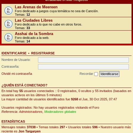
Las Arenas de Meereen
Foro dedicado a juegos cuya temática no sea de Canción.
Temas:
12
Las Ciudades Libres
Foro dedicado a lo que no cabe en otros foros.
Temas:
33
Asshai de la Sombra
Foro dedicado a la web.
Temas:
14
IDENTIFICARSE
•
REGISTRARSE
Nombre de Usuario:
Contraseña:
Olvidé mi contraseña
Recordar
¿QUIÉN ESTÁ CONECTADO?
En total hay
55
usuarios conectados :: 0 registrados, 0 ocultos y 55 invitados (basados en
usuarios activos en los últimos 5 minutos)
La mayor cantidad de usuarios identificados fue
9268
el Jue, 30 Oct 2025, 07:47
Usuarios registrados: No hay usuarios registrados visitando el Foro
Referencia:
Administradores
,
Moderadores globales
ESTADÍSTICAS
Mensajes totales
37038
• Temas totales
297
• Usuarios totales
596
• Nuestro usuario más
reciente es
Jon Targaryen