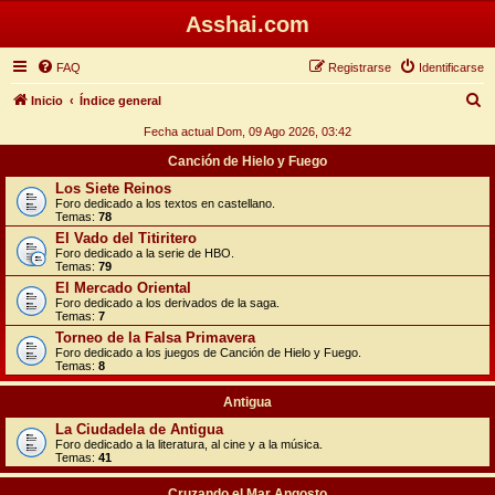
Asshai.com
FAQ
Registrarse
Identificarse
B
Inicio
Índice general
u
Fecha actual Dom, 09 Ago 2026, 03:42
s
Canción de Hielo y Fuego
c
Los Siete Reinos
Foro dedicado a los textos en castellano.
a
Temas:
78
r
El Vado del Titiritero
Foro dedicado a la serie de HBO.
Temas:
79
El Mercado Oriental
Foro dedicado a los derivados de la saga.
Temas:
7
Torneo de la Falsa Primavera
Foro dedicado a los juegos de Canción de Hielo y Fuego.
Temas:
8
Antigua
La Ciudadela de Antigua
Foro dedicado a la literatura, al cine y a la música.
Temas:
41
Cruzando el Mar Angosto