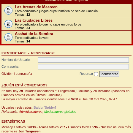
Las Arenas de Meereen
Foro dedicado a juegos cuya temática no sea de Canción.
Temas:
12
Las Ciudades Libres
Foro dedicado a lo que no cabe en otros foros.
Temas:
33
Asshai de la Sombra
Foro dedicado a la web.
Temas:
14
IDENTIFICARSE
•
REGISTRARSE
Nombre de Usuario:
Contraseña:
Olvidé mi contraseña
Recordar
¿QUIÉN ESTÁ CONECTADO?
En total hay
29
usuarios conectados :: 1 registrado, 0 ocultos y 28 invitados (basados en
usuarios activos en los últimos 5 minutos)
La mayor cantidad de usuarios identificados fue
9268
el Jue, 30 Oct 2025, 07:47
Usuarios registrados:
Baidu [Spider]
Referencia:
Administradores
,
Moderadores globales
ESTADÍSTICAS
Mensajes totales
37038
• Temas totales
297
• Usuarios totales
596
• Nuestro usuario más
reciente es
Jon Targaryen