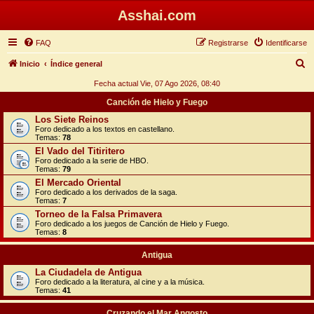
Asshai.com
FAQ
Registrarse
Identificarse
B
Inicio
Índice general
u
Fecha actual Vie, 07 Ago 2026, 08:40
s
Canción de Hielo y Fuego
c
Los Siete Reinos
Foro dedicado a los textos en castellano.
a
Temas:
78
r
El Vado del Titiritero
Foro dedicado a la serie de HBO.
Temas:
79
El Mercado Oriental
Foro dedicado a los derivados de la saga.
Temas:
7
Torneo de la Falsa Primavera
Foro dedicado a los juegos de Canción de Hielo y Fuego.
Temas:
8
Antigua
La Ciudadela de Antigua
Foro dedicado a la literatura, al cine y a la música.
Temas:
41
Cruzando el Mar Angosto