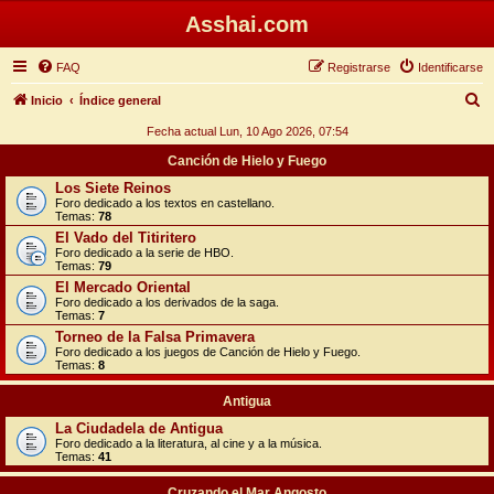
Asshai.com
FAQ
Registrarse
Identificarse
B
Inicio
Índice general
u
Fecha actual Lun, 10 Ago 2026, 07:54
s
Canción de Hielo y Fuego
c
Los Siete Reinos
Foro dedicado a los textos en castellano.
a
Temas:
78
r
El Vado del Titiritero
Foro dedicado a la serie de HBO.
Temas:
79
El Mercado Oriental
Foro dedicado a los derivados de la saga.
Temas:
7
Torneo de la Falsa Primavera
Foro dedicado a los juegos de Canción de Hielo y Fuego.
Temas:
8
Antigua
La Ciudadela de Antigua
Foro dedicado a la literatura, al cine y a la música.
Temas:
41
Cruzando el Mar Angosto