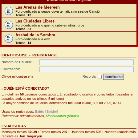
Las Arenas de Meereen
Foro dedicado a juegos cuya temática no sea de Canción.
Temas:
12
Las Ciudades Libres
Foro dedicado a lo que no cabe en otros foros.
Temas:
33
Asshai de la Sombra
Foro dedicado a la web.
Temas:
14
IDENTIFICARSE
•
REGISTRARSE
Nombre de Usuario:
Contraseña:
Olvidé mi contraseña
Recordar
¿QUIÉN ESTÁ CONECTADO?
En total hay
56
usuarios conectados :: 1 registrado, 0 ocultos y 55 invitados (basados en
usuarios activos en los últimos 5 minutos)
La mayor cantidad de usuarios identificados fue
9268
el Jue, 30 Oct 2025, 07:47
Usuarios registrados:
Baidu [Spider]
Referencia:
Administradores
,
Moderadores globales
ESTADÍSTICAS
Mensajes totales
37039
• Temas totales
297
• Usuarios totales
596
• Nuestro usuario más
reciente es
Jon Targaryen