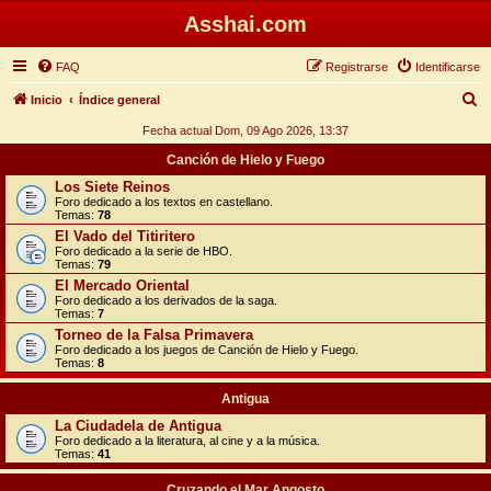
Asshai.com
FAQ
Registrarse
Identificarse
B
Inicio
Índice general
u
Fecha actual Dom, 09 Ago 2026, 13:37
s
Canción de Hielo y Fuego
c
Los Siete Reinos
Foro dedicado a los textos en castellano.
a
Temas:
78
r
El Vado del Titiritero
Foro dedicado a la serie de HBO.
Temas:
79
El Mercado Oriental
Foro dedicado a los derivados de la saga.
Temas:
7
Torneo de la Falsa Primavera
Foro dedicado a los juegos de Canción de Hielo y Fuego.
Temas:
8
Antigua
La Ciudadela de Antigua
Foro dedicado a la literatura, al cine y a la música.
Temas:
41
Cruzando el Mar Angosto