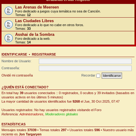
Las Arenas de Meereen
Foro dedicado a juegos cuya temática no sea de Canción.
Temas:
12
Las Ciudades Libres
Foro dedicado a lo que no cabe en otros foros.
Temas:
33
Asshai de la Sombra
Foro dedicado a la web.
Temas:
14
IDENTIFICARSE
•
REGISTRARSE
Nombre de Usuario:
Contraseña:
Olvidé mi contraseña
Recordar
¿QUIÉN ESTÁ CONECTADO?
En total hay
39
usuarios conectados :: 0 registrados, 0 ocultos y 39 invitados (basados en
usuarios activos en los últimos 5 minutos)
La mayor cantidad de usuarios identificados fue
9268
el Jue, 30 Oct 2025, 07:47
Usuarios registrados: No hay usuarios registrados visitando el Foro
Referencia:
Administradores
,
Moderadores globales
ESTADÍSTICAS
Mensajes totales
37039
• Temas totales
297
• Usuarios totales
596
• Nuestro usuario más
reciente es
Jon Targaryen