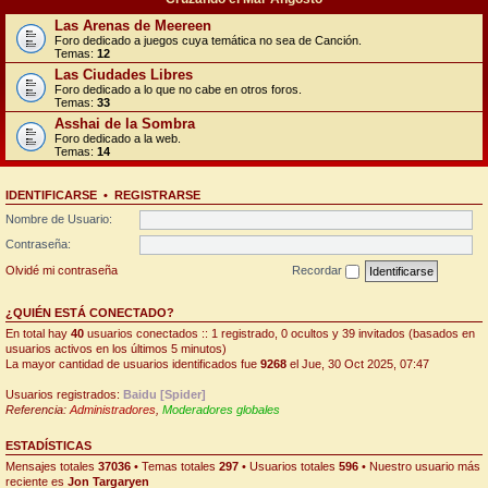
Las Arenas de Meereen
Foro dedicado a juegos cuya temática no sea de Canción.
Temas:
12
Las Ciudades Libres
Foro dedicado a lo que no cabe en otros foros.
Temas:
33
Asshai de la Sombra
Foro dedicado a la web.
Temas:
14
IDENTIFICARSE
•
REGISTRARSE
Nombre de Usuario:
Contraseña:
Olvidé mi contraseña
Recordar
¿QUIÉN ESTÁ CONECTADO?
En total hay
40
usuarios conectados :: 1 registrado, 0 ocultos y 39 invitados (basados en
usuarios activos en los últimos 5 minutos)
La mayor cantidad de usuarios identificados fue
9268
el Jue, 30 Oct 2025, 07:47
Usuarios registrados:
Baidu [Spider]
Referencia:
Administradores
,
Moderadores globales
ESTADÍSTICAS
Mensajes totales
37036
• Temas totales
297
• Usuarios totales
596
• Nuestro usuario más
reciente es
Jon Targaryen