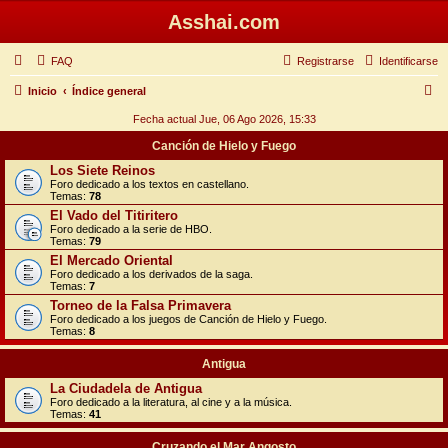
Asshai.com
FAQ
Registrarse
Identificarse
B
Inicio
Índice general
u
Fecha actual Jue, 06 Ago 2026, 15:33
s
Canción de Hielo y Fuego
c
Los Siete Reinos
Foro dedicado a los textos en castellano.
a
Temas:
78
r
El Vado del Titiritero
Foro dedicado a la serie de HBO.
Temas:
79
El Mercado Oriental
Foro dedicado a los derivados de la saga.
Temas:
7
Torneo de la Falsa Primavera
Foro dedicado a los juegos de Canción de Hielo y Fuego.
Temas:
8
Antigua
La Ciudadela de Antigua
Foro dedicado a la literatura, al cine y a la música.
Temas:
41
Cruzando el Mar Angosto