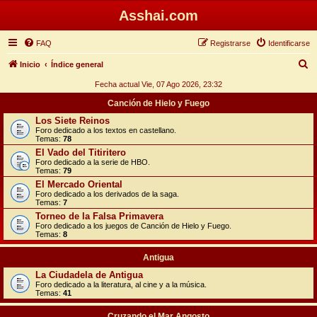
Asshai.com
FAQ
Registrarse
Identificarse
B
Inicio
Índice general
u
Fecha actual Vie, 07 Ago 2026, 23:32
s
Canción de Hielo y Fuego
c
Los Siete Reinos
Foro dedicado a los textos en castellano.
a
Temas:
78
r
El Vado del Titiritero
Foro dedicado a la serie de HBO.
Temas:
79
El Mercado Oriental
Foro dedicado a los derivados de la saga.
Temas:
7
Torneo de la Falsa Primavera
Foro dedicado a los juegos de Canción de Hielo y Fuego.
Temas:
8
Antigua
La Ciudadela de Antigua
Foro dedicado a la literatura, al cine y a la música.
Temas:
41
Cruzando el Mar Angosto