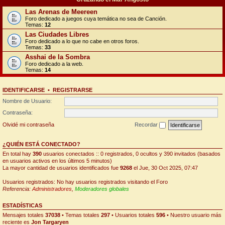
Las Arenas de Meereen
Foro dedicado a juegos cuya temática no sea de Canción.
Temas:
12
Las Ciudades Libres
Foro dedicado a lo que no cabe en otros foros.
Temas:
33
Asshai de la Sombra
Foro dedicado a la web.
Temas:
14
IDENTIFICARSE
•
REGISTRARSE
Nombre de Usuario:
Contraseña:
Olvidé mi contraseña
Recordar
¿QUIÉN ESTÁ CONECTADO?
En total hay
390
usuarios conectados :: 0 registrados, 0 ocultos y 390 invitados (basados
en usuarios activos en los últimos 5 minutos)
La mayor cantidad de usuarios identificados fue
9268
el Jue, 30 Oct 2025, 07:47
Usuarios registrados: No hay usuarios registrados visitando el Foro
Referencia:
Administradores
,
Moderadores globales
ESTADÍSTICAS
Mensajes totales
37038
• Temas totales
297
• Usuarios totales
596
• Nuestro usuario más
reciente es
Jon Targaryen