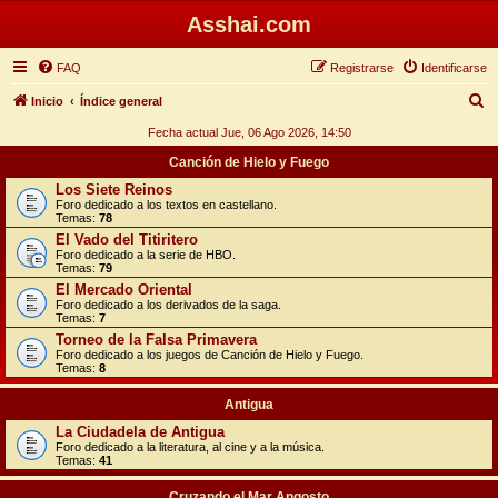
Asshai.com
FAQ
Registrarse
Identificarse
B
Inicio
Índice general
u
Fecha actual Jue, 06 Ago 2026, 14:50
s
Canción de Hielo y Fuego
c
Los Siete Reinos
Foro dedicado a los textos en castellano.
a
Temas:
78
r
El Vado del Titiritero
Foro dedicado a la serie de HBO.
Temas:
79
El Mercado Oriental
Foro dedicado a los derivados de la saga.
Temas:
7
Torneo de la Falsa Primavera
Foro dedicado a los juegos de Canción de Hielo y Fuego.
Temas:
8
Antigua
La Ciudadela de Antigua
Foro dedicado a la literatura, al cine y a la música.
Temas:
41
Cruzando el Mar Angosto