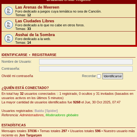
Las Arenas de Meereen
Foro dedicado a juegos cuya temática no sea de Canción.
Temas:
12
Las Ciudades Libres
Foro dedicado a lo que no cabe en otros foros.
Temas:
33
Asshai de la Sombra
Foro dedicado a la web.
Temas:
14
IDENTIFICARSE
•
REGISTRARSE
Nombre de Usuario:
Contraseña:
Olvidé mi contraseña
Recordar
¿QUIÉN ESTÁ CONECTADO?
En total hay
32
usuarios conectados :: 1 registrado, 0 ocultos y 31 invitados (basados en
usuarios activos en los últimos 5 minutos)
La mayor cantidad de usuarios identificados fue
9268
el Jue, 30 Oct 2025, 07:47
Usuarios registrados:
Baidu [Spider]
Referencia:
Administradores
,
Moderadores globales
ESTADÍSTICAS
Mensajes totales
37036
• Temas totales
297
• Usuarios totales
596
• Nuestro usuario más
reciente es
Jon Targaryen