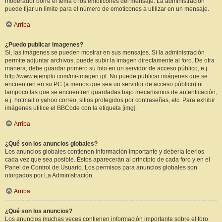
moderador borre el tema o los emoticones del mensaje. La administración
puede fijar un límite para el número de emoticones a utilizar en un mensaje.
Arriba
¿Puedo publicar imagenes?
Sí, las imágenes se pueden mostrar en sus mensajes. Si la administración
permite adjuntar archivos, puede subir la imagen directamente al foro. De otra
manera, debe guardar primero su foto en un servidor de acceso público, e.j.
http://www.ejemplo.com/mi-imagen.gif. No puede publicar imágenes que se
encuentren en su PC (a menos que sea un servidor de acceso público) ni
tampoco las que se encuentren guardadas bajo mecanismos de autenticación,
e.j. hotmail o yahoo correo, sitios protegidos por contraseñas, etc. Para exhibir
imágenes utilice el BBCode con la etiqueta [img].
Arriba
¿Qué son los anuncios globales?
Los anuncios globales contienen información importante y debería leerlos
cada vez que sea posible. Éstos aparecerán al principio de cada foro y en el
Panel de Control de Usuario. Los permisos para anuncios globales son
otorgados por La Administración.
Arriba
¿Qué son los anuncios?
Los anuncios muchas veces contienen información importante sobre el foro