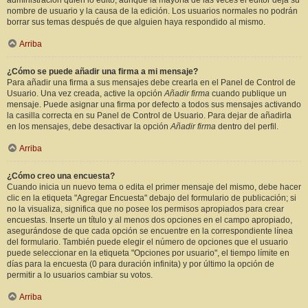
administración quién lo editó, aunque la mayoría de las veces el editor deja su
nombre de usuario y la causa de la edición. Los usuarios normales no podrán
borrar sus temas después de que alguien haya respondido al mismo.
Arriba
¿Cómo se puede añadir una firma a mi mensaje?
Para añadir una firma a sus mensajes debe crearla en el Panel de Control de
Usuario. Una vez creada, active la opción
Añadir firma
cuando publique un
mensaje. Puede asignar una firma por defecto a todos sus mensajes activando
la casilla correcta en su Panel de Control de Usuario. Para dejar de añadirla
en los mensajes, debe desactivar la opción
Añadir firma
dentro del perfil.
Arriba
¿Cómo creo una encuesta?
Cuando inicia un nuevo tema o edita el primer mensaje del mismo, debe hacer
clic en la etiqueta "Agregar Encuesta" debajo del formulario de publicación; si
no la visualiza, significa que no posee los permisos apropiados para crear
encuestas. Inserte un título y al menos dos opciones en el campo apropiado,
asegurándose de que cada opción se encuentre en la correspondiente línea
del formulario. También puede elegir el número de opciones que el usuario
puede seleccionar en la etiqueta "Opciones por usuario", el tiempo límite en
días para la encuesta (0 para duración infinita) y por último la opción de
permitir a lo usuarios cambiar su votos.
Arriba