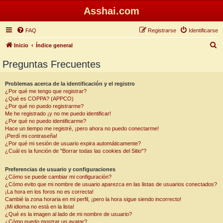
Asshai.com
FAQ
Registrarse
Identificarse
B
Inicio
Índice general
u
Preguntas Frecuentes
s
c
Problemas acerca de la identificación y el registro
¿Por qué me tengo que registrar?
a
¿Qué es COPPA? (APPCO)
r
¿Por qué no puedo registrarme?
Me he registrado ¡y no me puedo identificar!
¿Por qué no puedo identificarme?
Hace un tiempo me registré, ¡pero ahora no puedo conectarme!
¡Perdí mi contraseña!
¿Por qué mi sesión de usuario expira automáticamente?
¿Cuál es la función de "Borrar todas las cookies del Sitio"?
Preferencias de usuario y configuraciones
¿Cómo se puede cambiar mi configuración?
¿Cómo evito que mi nombre de usuario aparezca en las listas de usuarios conectados?
¡La hora en los foros no es correcta!
Cambié la zona horaria en mi perfil, ¡pero la hora sigue siendo incorrecto!
¡Mi idioma no está en la lista!
¿Qué es la imagen al lado de mi nombre de usuario?
¿Cómo puedo mostrar un avatar?