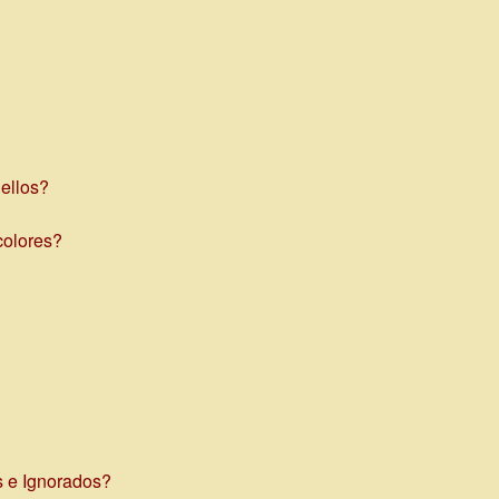
ellos?
colores?
s e Ignorados?