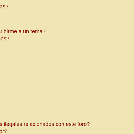
mas?
cribirme a un tema?
cos?
 ilegales relacionados con este foro?
or?