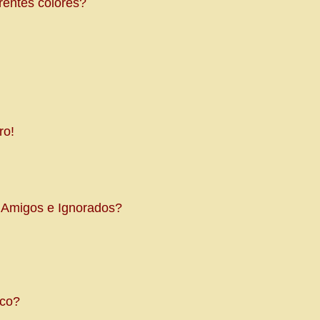
rentes colores?
ro!
e Amigos e Ignorados?
nco?