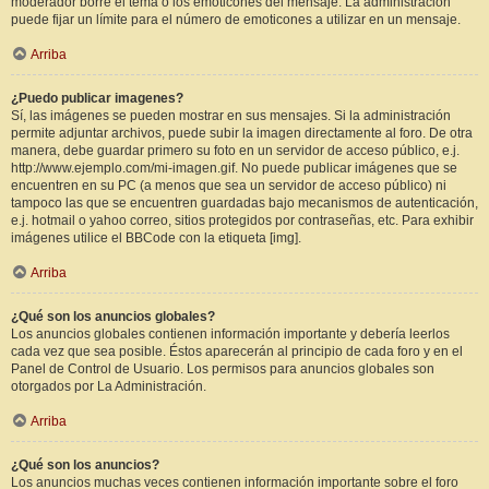
moderador borre el tema o los emoticones del mensaje. La administración
puede fijar un límite para el número de emoticones a utilizar en un mensaje.
Arriba
¿Puedo publicar imagenes?
Sí, las imágenes se pueden mostrar en sus mensajes. Si la administración
permite adjuntar archivos, puede subir la imagen directamente al foro. De otra
manera, debe guardar primero su foto en un servidor de acceso público, e.j.
http://www.ejemplo.com/mi-imagen.gif. No puede publicar imágenes que se
encuentren en su PC (a menos que sea un servidor de acceso público) ni
tampoco las que se encuentren guardadas bajo mecanismos de autenticación,
e.j. hotmail o yahoo correo, sitios protegidos por contraseñas, etc. Para exhibir
imágenes utilice el BBCode con la etiqueta [img].
Arriba
¿Qué son los anuncios globales?
Los anuncios globales contienen información importante y debería leerlos
cada vez que sea posible. Éstos aparecerán al principio de cada foro y en el
Panel de Control de Usuario. Los permisos para anuncios globales son
otorgados por La Administración.
Arriba
¿Qué son los anuncios?
Los anuncios muchas veces contienen información importante sobre el foro