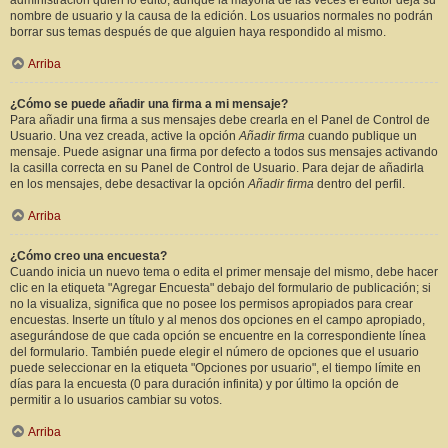
administración quién lo editó, aunque la mayoría de las veces el editor deja su
nombre de usuario y la causa de la edición. Los usuarios normales no podrán
borrar sus temas después de que alguien haya respondido al mismo.
Arriba
¿Cómo se puede añadir una firma a mi mensaje?
Para añadir una firma a sus mensajes debe crearla en el Panel de Control de
Usuario. Una vez creada, active la opción
Añadir firma
cuando publique un
mensaje. Puede asignar una firma por defecto a todos sus mensajes activando
la casilla correcta en su Panel de Control de Usuario. Para dejar de añadirla
en los mensajes, debe desactivar la opción
Añadir firma
dentro del perfil.
Arriba
¿Cómo creo una encuesta?
Cuando inicia un nuevo tema o edita el primer mensaje del mismo, debe hacer
clic en la etiqueta "Agregar Encuesta" debajo del formulario de publicación; si
no la visualiza, significa que no posee los permisos apropiados para crear
encuestas. Inserte un título y al menos dos opciones en el campo apropiado,
asegurándose de que cada opción se encuentre en la correspondiente línea
del formulario. También puede elegir el número de opciones que el usuario
puede seleccionar en la etiqueta "Opciones por usuario", el tiempo límite en
días para la encuesta (0 para duración infinita) y por último la opción de
permitir a lo usuarios cambiar su votos.
Arriba