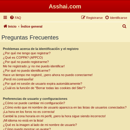
Asshai.com
FAQ
Registrarse
Identificarse
B
Inicio
Índice general
u
Preguntas Frecuentes
s
c
Problemas acerca de la identificación y el registro
¿Por qué me tengo que registrar?
a
¿Qué es COPPA? (APPCO)
r
¿Por qué no puedo registrarme?
Me he registrado ¡y no me puedo identificar!
¿Por qué no puedo identificarme?
Hace un tiempo me registré, ¡pero ahora no puedo conectarme!
¡Perdí mi contraseña!
¿Por qué mi sesión de usuario expira automáticamente?
¿Cuál es la función de "Borrar todas las cookies del Sitio"?
Preferencias de usuario y configuraciones
¿Cómo se puede cambiar mi configuración?
¿Cómo evito que mi nombre de usuario aparezca en las listas de usuarios conectados?
¡La hora en los foros no es correcta!
Cambié la zona horaria en mi perfil, ¡pero la hora sigue siendo incorrecto!
¡Mi idioma no está en la lista!
¿Qué es la imagen al lado de mi nombre de usuario?
¿Cómo puedo mostrar un avatar?