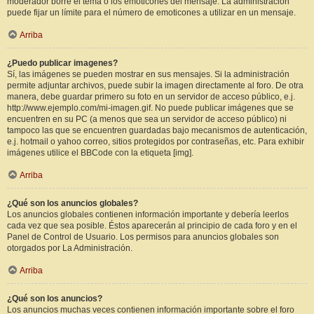
moderador borre el tema o los emoticones del mensaje. La administración
puede fijar un límite para el número de emoticones a utilizar en un mensaje.
Arriba
¿Puedo publicar imagenes?
Sí, las imágenes se pueden mostrar en sus mensajes. Si la administración
permite adjuntar archivos, puede subir la imagen directamente al foro. De otra
manera, debe guardar primero su foto en un servidor de acceso público, e.j.
http://www.ejemplo.com/mi-imagen.gif. No puede publicar imágenes que se
encuentren en su PC (a menos que sea un servidor de acceso público) ni
tampoco las que se encuentren guardadas bajo mecanismos de autenticación,
e.j. hotmail o yahoo correo, sitios protegidos por contraseñas, etc. Para exhibir
imágenes utilice el BBCode con la etiqueta [img].
Arriba
¿Qué son los anuncios globales?
Los anuncios globales contienen información importante y debería leerlos
cada vez que sea posible. Éstos aparecerán al principio de cada foro y en el
Panel de Control de Usuario. Los permisos para anuncios globales son
otorgados por La Administración.
Arriba
¿Qué son los anuncios?
Los anuncios muchas veces contienen información importante sobre el foro