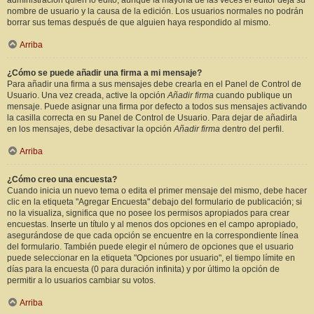
administración quién lo editó, aunque la mayoría de las veces el editor deja su
nombre de usuario y la causa de la edición. Los usuarios normales no podrán
borrar sus temas después de que alguien haya respondido al mismo.
Arriba
¿Cómo se puede añadir una firma a mi mensaje?
Para añadir una firma a sus mensajes debe crearla en el Panel de Control de
Usuario. Una vez creada, active la opción
Añadir firma
cuando publique un
mensaje. Puede asignar una firma por defecto a todos sus mensajes activando
la casilla correcta en su Panel de Control de Usuario. Para dejar de añadirla
en los mensajes, debe desactivar la opción
Añadir firma
dentro del perfil.
Arriba
¿Cómo creo una encuesta?
Cuando inicia un nuevo tema o edita el primer mensaje del mismo, debe hacer
clic en la etiqueta "Agregar Encuesta" debajo del formulario de publicación; si
no la visualiza, significa que no posee los permisos apropiados para crear
encuestas. Inserte un título y al menos dos opciones en el campo apropiado,
asegurándose de que cada opción se encuentre en la correspondiente línea
del formulario. También puede elegir el número de opciones que el usuario
puede seleccionar en la etiqueta "Opciones por usuario", el tiempo límite en
días para la encuesta (0 para duración infinita) y por último la opción de
permitir a lo usuarios cambiar su votos.
Arriba