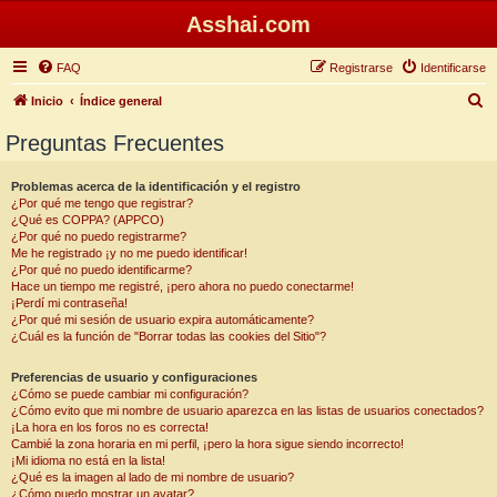
Asshai.com
FAQ
Registrarse
Identificarse
B
Inicio
Índice general
u
Preguntas Frecuentes
s
c
Problemas acerca de la identificación y el registro
¿Por qué me tengo que registrar?
a
¿Qué es COPPA? (APPCO)
r
¿Por qué no puedo registrarme?
Me he registrado ¡y no me puedo identificar!
¿Por qué no puedo identificarme?
Hace un tiempo me registré, ¡pero ahora no puedo conectarme!
¡Perdí mi contraseña!
¿Por qué mi sesión de usuario expira automáticamente?
¿Cuál es la función de "Borrar todas las cookies del Sitio"?
Preferencias de usuario y configuraciones
¿Cómo se puede cambiar mi configuración?
¿Cómo evito que mi nombre de usuario aparezca en las listas de usuarios conectados?
¡La hora en los foros no es correcta!
Cambié la zona horaria en mi perfil, ¡pero la hora sigue siendo incorrecto!
¡Mi idioma no está en la lista!
¿Qué es la imagen al lado de mi nombre de usuario?
¿Cómo puedo mostrar un avatar?