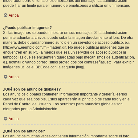
moderador borre el tema o los emoticones del mensaje. La administración
puede fijar un límite para el número de emoticones a utilizar en un mensaje.
Arriba
¿Puedo publicar imagenes?
Sí, las imágenes se pueden mostrar en sus mensajes. Si la administración
permite adjuntar archivos, puede subir la imagen directamente al foro. De otra
manera, debe guardar primero su foto en un servidor de acceso público, e.j.
http://www.ejemplo.com/mi-imagen.gif. No puede publicar imágenes que se
encuentren en su PC (a menos que sea un servidor de acceso público) ni
tampoco las que se encuentren guardadas bajo mecanismos de autenticación,
e.j. hotmail o yahoo correo, sitios protegidos por contraseñas, etc. Para exhibir
imágenes utilice el BBCode con la etiqueta [img].
Arriba
¿Qué son los anuncios globales?
Los anuncios globales contienen información importante y debería leerlos
cada vez que sea posible. Éstos aparecerán al principio de cada foro y en el
Panel de Control de Usuario. Los permisos para anuncios globales son
otorgados por La Administración.
Arriba
¿Qué son los anuncios?
Los anuncios muchas veces contienen información importante sobre el foro