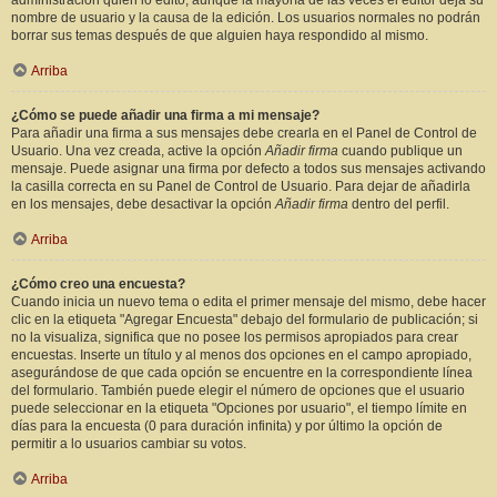
administración quién lo editó, aunque la mayoría de las veces el editor deja su
nombre de usuario y la causa de la edición. Los usuarios normales no podrán
borrar sus temas después de que alguien haya respondido al mismo.
Arriba
¿Cómo se puede añadir una firma a mi mensaje?
Para añadir una firma a sus mensajes debe crearla en el Panel de Control de
Usuario. Una vez creada, active la opción
Añadir firma
cuando publique un
mensaje. Puede asignar una firma por defecto a todos sus mensajes activando
la casilla correcta en su Panel de Control de Usuario. Para dejar de añadirla
en los mensajes, debe desactivar la opción
Añadir firma
dentro del perfil.
Arriba
¿Cómo creo una encuesta?
Cuando inicia un nuevo tema o edita el primer mensaje del mismo, debe hacer
clic en la etiqueta "Agregar Encuesta" debajo del formulario de publicación; si
no la visualiza, significa que no posee los permisos apropiados para crear
encuestas. Inserte un título y al menos dos opciones en el campo apropiado,
asegurándose de que cada opción se encuentre en la correspondiente línea
del formulario. También puede elegir el número de opciones que el usuario
puede seleccionar en la etiqueta "Opciones por usuario", el tiempo límite en
días para la encuesta (0 para duración infinita) y por último la opción de
permitir a lo usuarios cambiar su votos.
Arriba