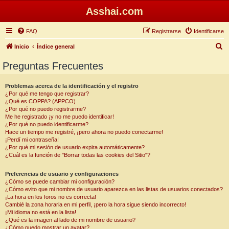
Asshai.com
FAQ
Registrarse
Identificarse
B
Inicio
Índice general
u
Preguntas Frecuentes
s
c
Problemas acerca de la identificación y el registro
¿Por qué me tengo que registrar?
a
¿Qué es COPPA? (APPCO)
r
¿Por qué no puedo registrarme?
Me he registrado ¡y no me puedo identificar!
¿Por qué no puedo identificarme?
Hace un tiempo me registré, ¡pero ahora no puedo conectarme!
¡Perdí mi contraseña!
¿Por qué mi sesión de usuario expira automáticamente?
¿Cuál es la función de "Borrar todas las cookies del Sitio"?
Preferencias de usuario y configuraciones
¿Cómo se puede cambiar mi configuración?
¿Cómo evito que mi nombre de usuario aparezca en las listas de usuarios conectados?
¡La hora en los foros no es correcta!
Cambié la zona horaria en mi perfil, ¡pero la hora sigue siendo incorrecto!
¡Mi idioma no está en la lista!
¿Qué es la imagen al lado de mi nombre de usuario?
¿Cómo puedo mostrar un avatar?