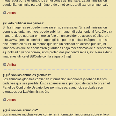
moderador borre el tema o los emoticones del mensaje. La administración
puede fijar un límite para el número de emoticones a utilizar en un mensaje.
Arriba
¿Puedo publicar imagenes?
Sí, las imágenes se pueden mostrar en sus mensajes. Si la administración
permite adjuntar archivos, puede subir la imagen directamente al foro. De otra
manera, debe guardar primero su foto en un servidor de acceso público, e.j.
http://www.ejemplo.com/mi-imagen.gif. No puede publicar imágenes que se
encuentren en su PC (a menos que sea un servidor de acceso público) ni
tampoco las que se encuentren guardadas bajo mecanismos de autenticación,
e.j. hotmail o yahoo correo, sitios protegidos por contraseñas, etc. Para exhibir
imágenes utilice el BBCode con la etiqueta [img].
Arriba
¿Qué son los anuncios globales?
Los anuncios globales contienen información importante y debería leerlos
cada vez que sea posible. Éstos aparecerán al principio de cada foro y en el
Panel de Control de Usuario. Los permisos para anuncios globales son
otorgados por La Administración.
Arriba
¿Qué son los anuncios?
Los anuncios muchas veces contienen información importante sobre el foro