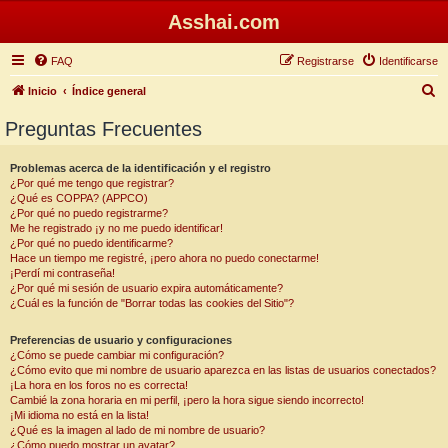
Asshai.com
FAQ
Registrarse
Identificarse
B
Inicio
Índice general
u
Preguntas Frecuentes
s
c
Problemas acerca de la identificación y el registro
¿Por qué me tengo que registrar?
a
¿Qué es COPPA? (APPCO)
r
¿Por qué no puedo registrarme?
Me he registrado ¡y no me puedo identificar!
¿Por qué no puedo identificarme?
Hace un tiempo me registré, ¡pero ahora no puedo conectarme!
¡Perdí mi contraseña!
¿Por qué mi sesión de usuario expira automáticamente?
¿Cuál es la función de "Borrar todas las cookies del Sitio"?
Preferencias de usuario y configuraciones
¿Cómo se puede cambiar mi configuración?
¿Cómo evito que mi nombre de usuario aparezca en las listas de usuarios conectados?
¡La hora en los foros no es correcta!
Cambié la zona horaria en mi perfil, ¡pero la hora sigue siendo incorrecto!
¡Mi idioma no está en la lista!
¿Qué es la imagen al lado de mi nombre de usuario?
¿Cómo puedo mostrar un avatar?