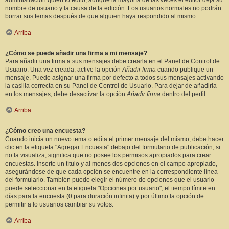
administración quién lo editó, aunque la mayoría de las veces el editor deja su
nombre de usuario y la causa de la edición. Los usuarios normales no podrán
borrar sus temas después de que alguien haya respondido al mismo.
Arriba
¿Cómo se puede añadir una firma a mi mensaje?
Para añadir una firma a sus mensajes debe crearla en el Panel de Control de
Usuario. Una vez creada, active la opción
Añadir firma
cuando publique un
mensaje. Puede asignar una firma por defecto a todos sus mensajes activando
la casilla correcta en su Panel de Control de Usuario. Para dejar de añadirla
en los mensajes, debe desactivar la opción
Añadir firma
dentro del perfil.
Arriba
¿Cómo creo una encuesta?
Cuando inicia un nuevo tema o edita el primer mensaje del mismo, debe hacer
clic en la etiqueta "Agregar Encuesta" debajo del formulario de publicación; si
no la visualiza, significa que no posee los permisos apropiados para crear
encuestas. Inserte un título y al menos dos opciones en el campo apropiado,
asegurándose de que cada opción se encuentre en la correspondiente línea
del formulario. También puede elegir el número de opciones que el usuario
puede seleccionar en la etiqueta "Opciones por usuario", el tiempo límite en
días para la encuesta (0 para duración infinita) y por último la opción de
permitir a lo usuarios cambiar su votos.
Arriba