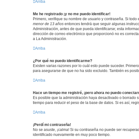
Arriba
Me he registrado ¡y no me puedo identificar!
Primero, verifique su nombre de usuario y contraseña. Si todo e
menor de 13 años
entonces tendrá que seguir algunas instrucc
Administración, antes de que pueda identificarse; esta informaci
dirección de correo electrónico que proporcionó no es correcta 
a La Administración.
Arriba
¿Por qué no puedo identificarme?
Existen varias razones por lo cuál esto puede suceder. Primer
para asegurarse de que no ha sido excluido. También es posible
Arriba
Hace un tiempo me registré, ¡pero ahora no puedo conecta
Es posible que la administración haya desactivado o borrado 
tiempo para reducir el peso de la base de datos. Si es así, regi
Arriba
¡Perdí mi contraseña!
No se asuste, ¡calma! Si su contraseña no puede ser recuperada
identificado nuevamente en muy poco tiempo.