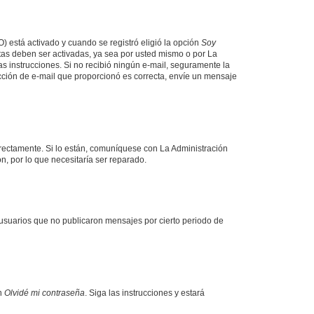
O) está activado y cuando se registró eligió la opción
Soy
tas deben ser activadas, ya sea por usted mismo o por La
 las instrucciones. Si no recibió ningún e-mail, seguramente la
rección de e-mail que proporcionó es correcta, envíe un mensaje
rrectamente. Si lo están, comuníquese con La Administración
n, por lo que necesitaría ser reparado.
usuarios que no publicaron mensajes por cierto periodo de
en
Olvidé mi contraseña
. Siga las instrucciones y estará