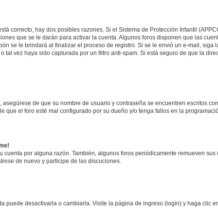
stá correcto, hay dos posibles razones. Si el Sistema de Protección Infantil (APPC
iones que se le darán para activar la cuenta. Algunos foros disponen que las cuen
ón se le brindará al finalizar el proceso de registro. Si se le envió un e-mail, siga
o tal vez haya sido capturada por un filtro anti-spam. Si está seguro de que la di
o, asegúrese de que su nombre de usuario y contraseña se encuentren escritos co
 que el foro esté mal configurado por su dueño y/o tenga fallos en la programació
rme!
su cuenta por alguna razón. También, algunos foros periódicamente remueven sus 
strese de nuevo y participe de las discuciones.
 puede desactivarla o cambiarla. Visite la página de ingreso (login) y haga clic 