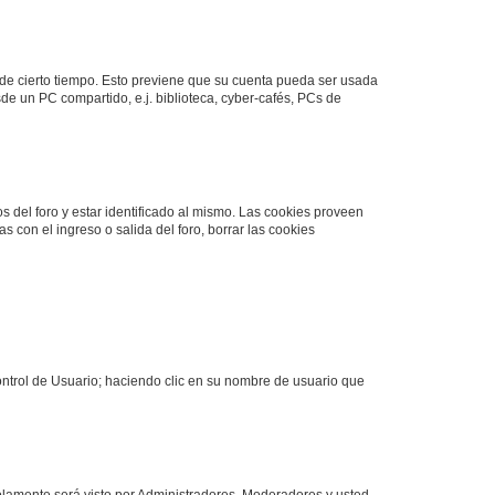
o de cierto tiempo. Esto previene que su cuenta pueda ser usada
de un PC compartido, e.j. biblioteca, cyber-cafés, PCs de
s del foro y estar identificado al mismo. Las cookies proveen
s con el ingreso o salida del foro, borrar las cookies
Control de Usuario; haciendo clic en su nombre de usuario que
solamente será visto por Administradores, Moderadores y usted