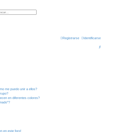
queda avanzada
Registrarse
Identificarse
B
u
s
c
a
r
mo me puedo unir a ellos?
Grupo?
ecen en diferentes colores?
inado"?
n en este foro!