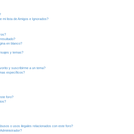
?
e mi lista de Amigos e Ignorados?
ros?
resultado?
ina en blanco?
nsajes y temas?
vorito y suscribirme a un tema?
emas específicos?
ste foro?
tos?
busos o usos ilegales relacionados con este foro?
Administrador?