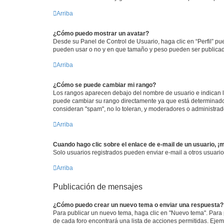
Arriba
¿Cómo puedo mostrar un avatar?
Desde su Panel de Control de Usuario, haga clic en “Perfil” pu
pueden usar o no y en que tamaño y peso pueden ser publicada
Arriba
¿Cómo se puede cambiar mi rango?
Los rangos aparecen debajo del nombre de usuario e indican la 
puede cambiar su rango directamente ya que está determinado po
consideran "spam", no lo toleran, y moderadores o administrad
Arriba
Cuando hago clic sobre el enlace de e-mail de un usuario, ¡
Solo usuarios registrados pueden enviar e-mail a otros usuarios
Arriba
Publicación de mensajes
¿Cómo puedo crear un nuevo tema o enviar una respuesta?
Para publicar un nuevo tema, haga clic en "Nuevo tema". Para 
de cada foro encontrará una lista de acciones permitidas. Eje