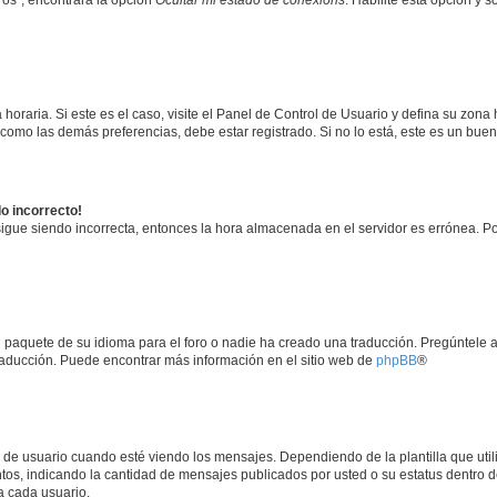
horaria. Si este es el caso, visite el Panel de Control de Usuario y defina su zona
 como las demás preferencias, debe estar registrado. Si no lo está, este es un bu
do incorrecto!
 sigue siendo incorrecta, entonces la hora almacenada en el servidor es errónea. P
 paquete de su idioma para el foro o nadie ha creado una traducción. Pregúntele a
 traducción. Puede encontrar más información en el sitio web de
phpBB
®
suario cuando esté viendo los mensajes. Dependiendo de la plantilla que utilice
ntos, indicando la cantidad de mensajes publicados por usted o su estatus dentro
a cada usuario.