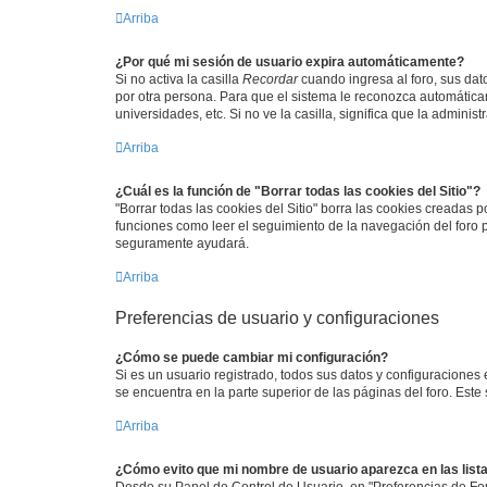
Arriba
¿Por qué mi sesión de usuario expira automáticamente?
Si no activa la casilla
Recordar
cuando ingresa al foro, sus dat
por otra persona. Para que el sistema le reconozca automáticam
universidades, etc. Si no ve la casilla, significa que la adminis
Arriba
¿Cuál es la función de "Borrar todas las cookies del Sitio"?
"Borrar todas las cookies del Sitio" borra las cookies creadas
funciones como leer el seguimiento de la navegación del foro po
seguramente ayudará.
Arriba
Preferencias de usuario y configuraciones
¿Cómo se puede cambiar mi configuración?
Si es un usuario registrado, todos sus datos y configuraciones
se encuentra en la parte superior de las páginas del foro. Este
Arriba
¿Cómo evito que mi nombre de usuario aparezca en las list
Desde su Panel de Control de Usuario, en "Preferencias de For