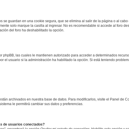
os se guardan en una cookie segura, que se elimina al salir de la página o al cab
ente solo marque la casilla al ingresar. No es recomendable si accede al foro des
tración del foro ha deshabilitado la opción.
 por phpBB, las cuales le mantienen autorizado para acceder a determinados recurso
r el usuario si la administración ha habilitado la opción. Si está teniendo problema
 están archivados en nuestra base de datos. Para modificarlos, visite el Panel de 
 sistema le permitirá cambiar sus datos y preferencias.
as de usuarios conectados?
os", encontrará la opción
Ocultar mi estado de conexións
. Habilite esta opción y 