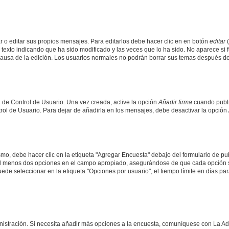
 o editar sus propios mensajes. Para editarlos debe hacer clic en en botón
editar
(
texto indicando que ha sido modificado y las veces que lo ha sido. No aparece si 
a causa de la edición. Los usuarios normales no podrán borrar sus temas después 
 de Control de Usuario. Una vez creada, active la opción
Añadir firma
cuando publi
trol de Usuario. Para dejar de añadirla en los mensajes, debe desactivar la opción
o, debe hacer clic en la etiqueta "Agregar Encuesta" debajo del formulario de publi
 al menos dos opciones en el campo apropiado, asegurándose de que cada opción se
 seleccionar en la etiqueta "Opciones por usuario", el tiempo límite en días para 
inistración. Si necesita añadir más opciones a la encuesta, comuníquese con La Ad