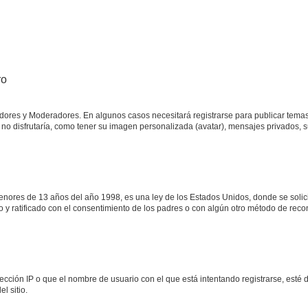
ro
adores y Moderadores. En algunos casos necesitará registrarse para publicar temas
no disfrutaría, como tener su imagen personalizada (avatar), mensajes privados, s
res de 13 años del año 1998, es una ley de los Estados Unidos, donde se solicita 
to y ratificado con el consentimiento de los padres o con algún otro método de rec
ección IP o que el nombre de usuario con el que está intentando registrarse, esté 
l sitio.