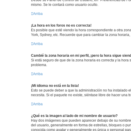
mismo. Se le contará como usuario oculto.
Arriba
¡La hora en los foros no es correcta!
Es posible que esté viendo la hora correspondiente a otra zona 
York, Sydney, etc. Recuerde que para cambiar la zona horaria,
Arriba
Cambié la zona horaria en mi perfil, ¡pero la hora sigue sien
Si está seguro de que de la zona horaria es correcta y la hora
problema.
Arriba
¡Mi idioma no está en la lista!
Esto se puede deber a que la administración no ha instalado el
necesita. Si el paquete no existe, siéntase libre de hacer una
Arriba
¿Qué es la imagen al lado de mi nombre de usuario?
Hay dos imágenes que pueden aparecer debajo de su nombre de u
del usuario, generalmente en forma de estrellas, bloques o pu
conocida como avatar y generalmente es única o personal par