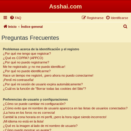
Asshai.com
FAQ
Registrarse
Identificarse
B
Inicio
Índice general
u
Preguntas Frecuentes
s
c
Problemas acerca de la identificación y el registro
¿Por qué me tengo que registrar?
a
¿Qué es COPPA? (APPCO)
r
¿Por qué no puedo registrarme?
Me he registrado ¡y no me puedo identificar!
¿Por qué no puedo identificarme?
Hace un tiempo me registré, ¡pero ahora no puedo conectarme!
¡Perdí mi contraseña!
¿Por qué mi sesión de usuario expira automáticamente?
¿Cuál es la función de "Borrar todas las cookies del Sitio"?
Preferencias de usuario y configuraciones
¿Cómo se puede cambiar mi configuración?
¿Cómo evito que mi nombre de usuario aparezca en las listas de usuarios conectados?
¡La hora en los foros no es correcta!
Cambié la zona horaria en mi perfil, ¡pero la hora sigue siendo incorrecto!
¡Mi idioma no está en la lista!
¿Qué es la imagen al lado de mi nombre de usuario?
¿Cómo puedo mostrar un avatar?