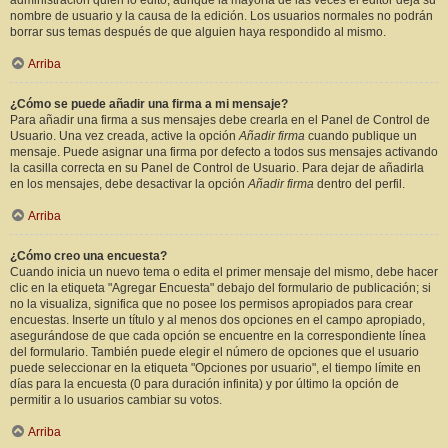
administración quién lo editó, aunque la mayoría de las veces el editor deja su
nombre de usuario y la causa de la edición. Los usuarios normales no podrán
borrar sus temas después de que alguien haya respondido al mismo.
Arriba
¿Cómo se puede añadir una firma a mi mensaje?
Para añadir una firma a sus mensajes debe crearla en el Panel de Control de
Usuario. Una vez creada, active la opción
Añadir firma
cuando publique un
mensaje. Puede asignar una firma por defecto a todos sus mensajes activando
la casilla correcta en su Panel de Control de Usuario. Para dejar de añadirla
en los mensajes, debe desactivar la opción
Añadir firma
dentro del perfil.
Arriba
¿Cómo creo una encuesta?
Cuando inicia un nuevo tema o edita el primer mensaje del mismo, debe hacer
clic en la etiqueta "Agregar Encuesta" debajo del formulario de publicación; si
no la visualiza, significa que no posee los permisos apropiados para crear
encuestas. Inserte un título y al menos dos opciones en el campo apropiado,
asegurándose de que cada opción se encuentre en la correspondiente línea
del formulario. También puede elegir el número de opciones que el usuario
puede seleccionar en la etiqueta "Opciones por usuario", el tiempo límite en
días para la encuesta (0 para duración infinita) y por último la opción de
permitir a lo usuarios cambiar su votos.
Arriba