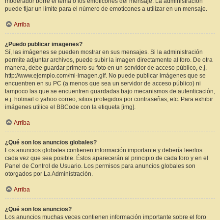
moderador borre el tema o los emoticones del mensaje. La administración
puede fijar un límite para el número de emoticones a utilizar en un mensaje.
Arriba
¿Puedo publicar imagenes?
Sí, las imágenes se pueden mostrar en sus mensajes. Si la administración
permite adjuntar archivos, puede subir la imagen directamente al foro. De otra
manera, debe guardar primero su foto en un servidor de acceso público, e.j.
http://www.ejemplo.com/mi-imagen.gif. No puede publicar imágenes que se
encuentren en su PC (a menos que sea un servidor de acceso público) ni
tampoco las que se encuentren guardadas bajo mecanismos de autenticación,
e.j. hotmail o yahoo correo, sitios protegidos por contraseñas, etc. Para exhibir
imágenes utilice el BBCode con la etiqueta [img].
Arriba
¿Qué son los anuncios globales?
Los anuncios globales contienen información importante y debería leerlos
cada vez que sea posible. Éstos aparecerán al principio de cada foro y en el
Panel de Control de Usuario. Los permisos para anuncios globales son
otorgados por La Administración.
Arriba
¿Qué son los anuncios?
Los anuncios muchas veces contienen información importante sobre el foro