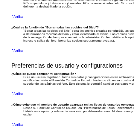
PC compartido, e.j. biblioteca, cyber-cafés, PCs de universidades, etc. Si no ve la
del foro ha deshabilitado la opción.
Arriba
¿Cuál es la función de "Borrar todas las cookies del Sitio"?
"Borrar todas las cookies del Sitio" borra las cookies creadas por phpBB, las c
a determinados recursos del foro y estar identificado al mismo. Las cookies pr
de la navegación del foro por el usuario si la administración ha habilitado la op
ingreso o salida del foro, borrar las cookies seguramente ayudará.
Arriba
Preferencias de usuario y configuraciones
¿Cómo se puede cambiar mi configuración?
Si es un usuario registrado, todos sus datos y configuraciones están archivado
modificarlos, visite el Panel de Control de Usuario; haciendo clic en su nombre
superior de las páginas del foro. Este sistema le permitirá cambiar sus datos y p
Arriba
¿Cómo evito que mi nombre de usuario aparezca en las listas de usuarios conecta
Desde su Panel de Control de Usuario, en "Preferencias de Foros", encontrará 
Habilite esta opción y solamente será visto por Administradores, Moderadores 
oculto.
Arriba