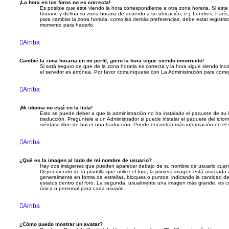
¡La hora en los foros no es correcta!
Es posible que esté viendo la hora correspondiente a otra zona horaria. Si este 
Usuario y defina su zona horaria de acuerdo a su ubicación, e.j. Londres, Parí
para cambiar la zona horaria, como las demás preferencias, debe estar registrad
momento para hacerlo.
Arriba
Cambié la zona horaria en mi perfil, ¡pero la hora sigue siendo incorrecto!
Si está seguro de que de la zona horaria es correcta y la hora sigue siendo in
el servidor es errónea. Por favor comuníquese con La Administración para correg
Arriba
¡Mi idioma no está en la lista!
Esto se puede deber a que la administración no ha instalado el paquete de su 
traducción. Pregúntele a un Administrador si puede instalar el paquete del idiom
siéntase libre de hacer una traducción. Puede encontrar más información en el 
Arriba
¿Qué es la imagen al lado de mi nombre de usuario?
Hay dos imágenes que pueden aparecer debajo de su nombre de usuario cuand
Dependiendo de la plantilla que utilice el foro, la primera imagen está asociada a
generalmente en forma de estrellas, bloques o puntos, indicando la cantidad d
estatus dentro del foro. La segunda, usualmente una imagen más grande, es 
única o personal para cada usuario.
Arriba
¿Cómo puedo mostrar un avatar?