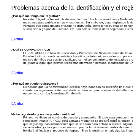
Problemas acerca de la identificación y el regi
¿Por qué me tengo que registrar?
No está obligado a hacerlo, la decisión la toman los Administradores y Modera
registrarse para publicar temas y respuestas. Sin embargo, estar registrado le 
ventajas que como usuario invitado no disfrutaría, como tener su imagen person
suscripción a grupos de usuarios, etc. Tan solo le tomará unos segundos. Es 
Arriba
¿Qué es COPPA? (APPCO)
COPPA, APPCO, o Acta de Privacidad y Protección de Niños menores de 13 año
Estados Unidos, donde se solicita a los sitios de Internet, los cuales son potenc
registro de niños sea escrito y ratificado con el consentimiento de los padres 
de guardia legal, que permita recolectar información personal identificable de 
Arriba
¿Por qué no puedo registrarme?
Es posible que La Administración del sitio haya baneado su dirección IP o que 
intentando registrarse, esté deshabilitado. También puede estar deshabilitado 
en contacto con La Administración del sitio.
Arriba
Me he registrado ¡y no me puedo identificar!
Primero, verifique su nombre de usuario y contraseña. Si todo está correcto, ha
Protección Infantil (APPCO) está activado y cuando se registró eligió la opción
que seguir algunas instrucciones que se le darán para activar la cuenta. Algu
ser activadas, ya sea por usted mismo o por La Administración, antes de que pue
brindará al finalizar el proceso de registro. Si se le envió un e-mail, siga las inst