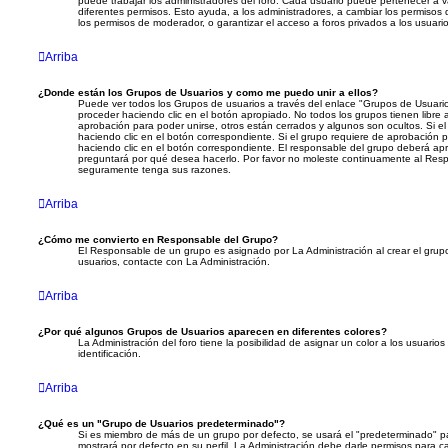
puede trabajar los administradores del foro. Cada usuario puede pertenecer a 
diferentes permisos. Esto ayuda, a los administradores, a cambiar los permisos
los permisos de moderador, o garantizar el acceso a foros privados a los usuario
Arriba
¿Donde están los Grupos de Usuarios y como me puedo unir a ellos?
Puede ver todos los Grupos de usuarios a través del enlace "Grupos de Usuari
proceder haciendo clic en el botón apropiado. No todos los grupos tienen libre
aprobación para poder unirse, otros están cerrados y algunos son ocultos. Si e
haciendo clic en el botón correspondiente. Si el grupo requiere de aprobación pa
haciendo clic en el botón correspondiente. El responsable del grupo deberá apr
preguntará por qué desea hacerlo. Por favor no moleste continuamente al Respo
seguramente tenga sus razones.
Arriba
¿Cómo me convierto en Responsable del Grupo?
El Responsable de un grupo es asignado por La Administración al crear el grupo
usuarios, contacte con La Administración.
Arriba
¿Por qué algunos Grupos de Usuarios aparecen en diferentes colores?
La Administración del foro tiene la posibilidad de asignar un color a los usuario
identificación.
Arriba
¿Qué es un "Grupo de Usuarios predeterminado"?
Si es miembro de más de un grupo por defecto, se usará el "predeterminado" pa
mostrará por defecto en su perfil. La Administración debe darle permisos para 