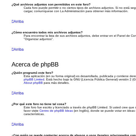
¿Qué archivos adjuntos son permitidos en este foro?
Cada foro puede permitir o no ciertos tipos de archivos adjuntos. Si no está s
cargar, comuníquese con La Administración para obtener más información.
Arriba
¿Cómo encuentro todos mis archivos adjuntos?
Para encontrar la lista de sus archivos adjuntos, debe entrar en el Panel de Con
"Organizar adjuntos".
Arriba
Acerca de phpBB
¿Quién programó este foro?
Esta aplicación (en su forma original) es desarrollada, publicada y contiene de
phpBB Limited
. Está hecho bajo la GNU (Licencia Pública General) versión 2 (GP
About phpBB
para más detalles.
Arriba
¿Por qué este foro no tiene tal cosa?
Este foro fue escrito y licenciado a través de phpBB Limited. Si usted cree que 
favor visite
Centro de phpBB Ideas
(en Inglés), donde se puede votar en ideas 
características.
Arriba
¿Con quién se puede contactar acerca de abusos o usos ilegales relacionados con 