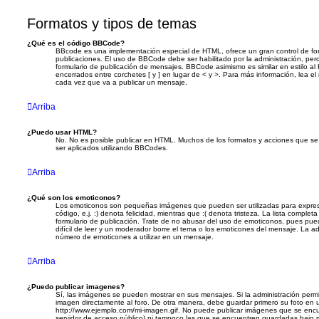
Formatos y tipos de temas
¿Qué es el código BBCode?
BBcode es una implementación especial de HTML, ofrece un gran control de form
publicaciones. El uso de BBCode debe ser habilitado por la administración, per
formulario de publicación de mensajes. BBCode asimismo es similar en estilo al
encerrados entre corchetes [ y ] en lugar de < y >. Para más información, lea 
cada vez que va a publicar un mensaje.
Arriba
¿Puedo usar HTML?
No. No es posible publicar en HTML. Muchos de los formatos y acciones que s
ser aplicados utilizando BBCodes.
Arriba
¿Qué son los emoticonos?
Los emoticonos son pequeñas imágenes que pueden ser utilizadas para expre
código, e.j. :) denota felicidad, mientras que :( denota tristeza. La lista compl
formulario de publicación. Trate de no abusar del uso de emoticonos, pues p
difícil de leer y un moderador borre el tema o los emoticones del mensaje. La adm
número de emoticones a utilizar en un mensaje.
Arriba
¿Puedo publicar imagenes?
Sí, las imágenes se pueden mostrar en sus mensajes. Si la administración permi
imagen directamente al foro. De otra manera, debe guardar primero su foto en un
http://www.ejemplo.com/mi-imagen.gif. No puede publicar imágenes que se en
servidor de acceso público) ni tampoco las que se encuentren guardadas bajo m