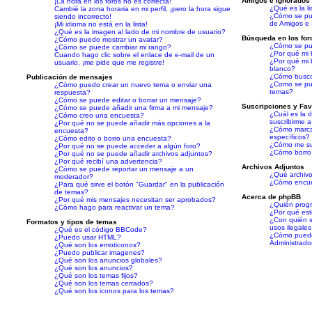
Amigos e Ignorados
¡La hora en los foros no es correcta!
¿Qué es la l
Cambié la zona horaria en mi perfil, ¡pero la hora sigue
¿Cómo se pue
siendo incorrecto!
de Amigos e
¡Mi idioma no está en la lista!
¿Qué es la imagen al lado de mi nombre de usuario?
Búsqueda en los for
¿Cómo puedo mostrar un avatar?
¿Cómo se pue
¿Cómo se puede cambiar mi rango?
¿Por qué mi 
Cuando hago clic sobre el enlace de e-mail de un
¿Por qué mi
usuario, ¡me pide que me registre!
blanco?
¿Cómo busco
Publicación de mensajes
¿Como se pue
¿Cómo puedo crear un nuevo tema o enviar una
temas?
respuesta?
¿Cómo se puede editar o borrar un mensaje?
Suscripciones y Fav
¿Cómo se puede añadir una firma a mi mensaje?
¿Cuál es la d
¿Cómo creo una encuesta?
suscribirme 
¿Por qué no se puede añadir más opciones a la
¿Cómo marcar
encuesta?
específicos?
¿Cómo edito o borro una encuesta?
¿Cómo me sus
¿Por qué no se puede acceder a algún foro?
¿Cómo borro 
¿Por qué no se puede añadir archivos adjuntos?
¿Por qué recibí una advertencia?
Archivos Adjuntos
¿Cómo se puede reportar un mensaje a un
¿Qué archivo
moderador?
¿Cómo encuen
¿Para qué sirve el botón "Guardar" en la publicación
de temas?
Acerca de phpBB
¿Por qué mis mensajes necesitan ser aprobados?
¿Quién progr
¿Cómo hago para reactivar un tema?
¿Por qué este
¿Con quién s
Formatos y tipos de temas
usos ilegales
¿Qué es el código BBCode?
¿Cómo puedo
¿Puedo usar HTML?
Administrado
¿Qué son los emoticonos?
¿Puedo publicar imagenes?
¿Qué son los anuncios globales?
¿Qué son los anuncios?
¿Qué son los temas fijos?
¿Qué son los temas cerrados?
¿Qué son los iconos para los temas?