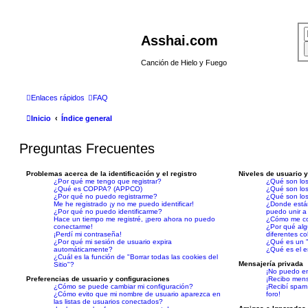
Asshai.com
Canción de Hielo y Fuego
Enlaces rápidos
FAQ
Inicio
Índice general
Preguntas Frecuentes
Problemas acerca de la identificación y el registro
Niveles de usuario 
¿Por qué me tengo que registrar?
¿Qué son los
¿Qué es COPPA? (APPCO)
¿Qué son lo
¿Por qué no puedo registrarme?
¿Qué son los
Me he registrado ¡y no me puedo identificar!
¿Donde están
¿Por qué no puedo identificarme?
puedo unir a 
Hace un tiempo me registré, ¡pero ahora no puedo
¿Cómo me co
conectarme!
¿Por qué alg
¡Perdí mi contraseña!
diferentes co
¿Por qué mi sesión de usuario expira
¿Qué es un "
automáticamente?
¿Qué es el e
¿Cuál es la función de "Borrar todas las cookies del
Mensajería privada
Sitio"?
¡No puedo en
Preferencias de usuario y configuraciones
¡Recibo mens
¿Cómo se puede cambiar mi configuración?
¡Recibí spam
¿Cómo evito que mi nombre de usuario aparezca en
foro!
las listas de usuarios conectados?