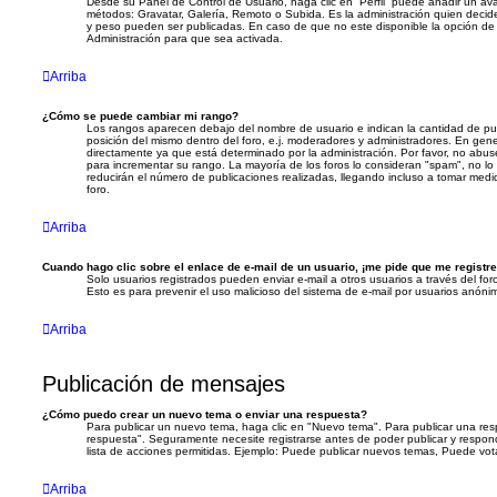
Desde su Panel de Control de Usuario, haga clic en “Perfil” puede añadir un ava
métodos: Gravatar, Galería, Remoto o Subida. Es la administración quien deci
y peso pueden ser publicadas. En caso de que no este disponible la opción d
Administración para que sea activada.
Arriba
¿Cómo se puede cambiar mi rango?
Los rangos aparecen debajo del nombre de usuario e indican la cantidad de publ
posición del mismo dentro del foro, e.j. moderadores y administradores. En gen
directamente ya que está determinado por la administración. Por favor, no abuse
para incrementar su rango. La mayoría de los foros lo consideran "spam", no lo
reducirán el número de publicaciones realizadas, llegando incluso a tomar medi
foro.
Arriba
Cuando hago clic sobre el enlace de e-mail de un usuario, ¡me pide que me registre
Solo usuarios registrados pueden enviar e-mail a otros usuarios a través del foro,
Esto es para prevenir el uso malicioso del sistema de e-mail por usuarios anóni
Arriba
Publicación de mensajes
¿Cómo puedo crear un nuevo tema o enviar una respuesta?
Para publicar un nuevo tema, haga clic en "Nuevo tema". Para publicar una res
respuesta". Seguramente necesite registrarse antes de poder publicar y respon
lista de acciones permitidas. Ejemplo: Puede publicar nuevos temas, Puede vota
Arriba