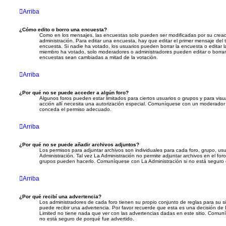
Arriba
¿Cómo edito o borro una encuesta?
Como en los mensajes, las encuestas solo pueden ser modificadas por su creado
administración. Para editar una encuesta, hay que editar el primer mensaje del 
encuesta. Si nadie ha votado, los usuarios pueden borrar la encuesta o editar 
miembro ha votado, solo moderadores o administradores pueden editar o borrar 
encuestas sean cambiadas a mitad de la votación.
Arriba
¿Por qué no se puede acceder a algún foro?
Algunos foros pueden estar limitados para ciertos usuarios o grupos y para visuali
acción allí necesita una autorización especial. Comuníquese con un moderador o
conceda el permiso adecuado.
Arriba
¿Por qué no se puede añadir archivos adjuntos?
Los permisos para adjuntar archivos son individuales para cada foro, grupo, us
Administración. Tal vez La Administración no permite adjuntar archivos en el for
grupos pueden hacerlo. Comuníquese con La Administración si no está seguro 
Arriba
¿Por qué recibí una advertencia?
Los administradores de cada foro tienen su propio conjunto de reglas para su s
puede recibir una advertencia. Por favor recuerde que esta es una decisión de 
Limited no tiene nada que ver con las advertencias dadas en este sitio. Comuní
no está seguro de porqué fue advertido.