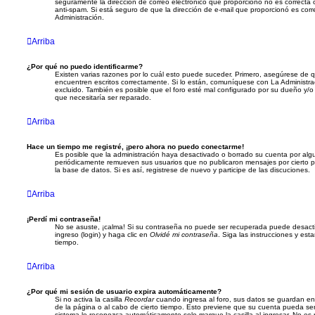
seguramente la dirección de correo electrónico que proporcionó no es correcta o 
anti-spam. Si está seguro de que la dirección de e-mail que proporcionó es cor
Administración.
Arriba
¿Por qué no puedo identificarme?
Existen varias razones por lo cuál esto puede suceder. Primero, asegúrese de
encuentren escritos correctamente. Si lo están, comuníquese con La Administr
excluido. También es posible que el foro esté mal configurado por su dueño y/o 
que necesitaría ser reparado.
Arriba
Hace un tiempo me registré, ¡pero ahora no puedo conectarme!
Es posible que la administración haya desactivado o borrado su cuenta por alg
periódicamente remueven sus usuarios que no publicaron mensajes por cierto p
la base de datos. Si es así, registrese de nuevo y participe de las discuciones.
Arriba
¡Perdí mi contraseña!
No se asuste, ¡calma! Si su contraseña no puede ser recuperada puede desactiv
ingreso (login) y haga clic en
Olvidé mi contraseña
. Siga las instrucciones y es
tiempo.
Arriba
¿Por qué mi sesión de usuario expira automáticamente?
Si no activa la casilla
Recordar
cuando ingresa al foro, sus datos se guardan en 
de la página o al cabo de cierto tiempo. Esto previene que su cuenta pueda se
sistema le reconozca automáticamente solo marque la casilla al ingresar. No e