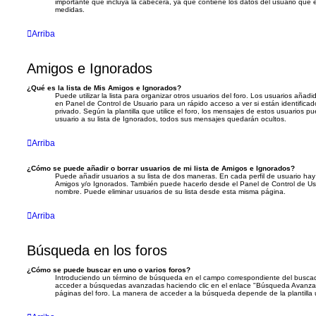
importante que incluya la cabecera, ya que contiene los datos del usuario que e
medidas.
Arriba
Amigos e Ignorados
¿Qué es la lista de Mis Amigos e Ignorados?
Puede utilizar la lista para organizar otros usuarios del foro. Los usuarios añad
en Panel de Control de Usuario para un rápido acceso a ver si están identifica
privado. Según la plantilla que utilice el foro, los mensajes de estos usuarios 
usuario a su lista de Ignorados, todos sus mensajes quedarán ocultos.
Arriba
¿Cómo se puede añadir o borrar usuarios de mi lista de Amigos e Ignorados?
Puede añadir usuarios a su lista de dos maneras. En cada perfil de usuario hay 
Amigos y/o Ignorados. También puede hacerlo desde el Panel de Control de Usu
nombre. Puede eliminar usuarios de su lista desde esta misma página.
Arriba
Búsqueda en los foros
¿Cómo se puede buscar en uno o varios foros?
Introduciendo un término de búsqueda en el campo correspondiente del buscado
acceder a búsquedas avanzadas haciendo clic en el enlace "Búsqueda Avanzad
páginas del foro. La manera de acceder a la búsqueda depende de la plantilla u