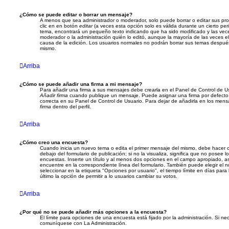
¿Cómo se puede editar o borrar un mensaje?
A menos que sea administrador o moderador, solo puede borrar o editar sus pro
clic en en botón
editar
(a veces esta opción solo es válida durante un cierto per
tema, encontrará un pequeño texto indicando que ha sido modificado y las vece
moderador o la administración quién lo editó, aunque la mayoría de las veces el
causa de la edición. Los usuarios normales no podrán borrar sus temas despué
mismo.
Arriba
¿Cómo se puede añadir una firma a mi mensaje?
Para añadir una firma a sus mensajes debe crearla en el Panel de Control de Us
Añadir firma
cuando publique un mensaje. Puede asignar una firma por defecto a
correcta en su Panel de Control de Usuario. Para dejar de añadirla en los mens
firma
dentro del perfil.
Arriba
¿Cómo creo una encuesta?
Cuando inicia un nuevo tema o edita el primer mensaje del mismo, debe hacer c
debajo del formulario de publicación; si no la visualiza, significa que no posee 
encuestas. Inserte un título y al menos dos opciones en el campo apropiado,
encuentre en la correspondiente línea del formulario. También puede elegir el
seleccionar en la etiqueta "Opciones por usuario", el tiempo límite en días para l
último la opción de permitir a lo usuarios cambiar su votos.
Arriba
¿Por qué no se puede añadir más opciones a la encuesta?
El límite para opciones de una encuesta está fijado por la administración. Si n
comuníquese con La Administración.