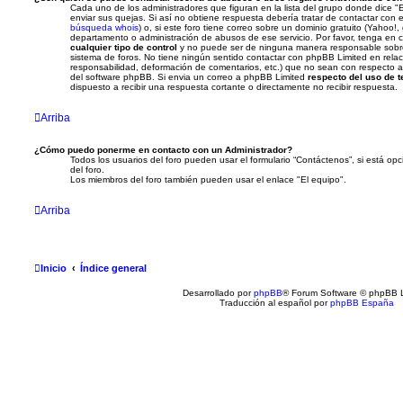
Cada uno de los administradores que figuran en la lista del grupo donde dice 
enviar sus quejas. Si así no obtiene respuesta debería tratar de contactar con 
búsqueda whois
) o, si este foro tiene correo sobre un dominio gratuito (Yahoo!, 
departamento o administración de abusos de ese servicio. Por favor, tenga e
cualquier tipo de control
y no puede ser de ninguna manera responsable sobr
sistema de foros. No tiene ningún sentido contactar con phpBB Limited en relac
responsabilidad, deformación de comentarios, etc.) que no sean con respecto al
del software phpBB. Si envia un correo a phpBB Limited
respecto del uso de t
dispuesto a recibir una respuesta cortante o directamente no recibir respuesta.
Arriba
¿Cómo puedo ponerme en contacto con un Administrador?
Todos los usuarios del foro pueden usar el formulario “Contáctenos”, si está opc
del foro.
Los miembros del foro también pueden usar el enlace "El equipo".
Arriba
Inicio
Índice general
Desarrollado por
phpBB
® Forum Software © phpBB L
Traducción al español por
phpBB España