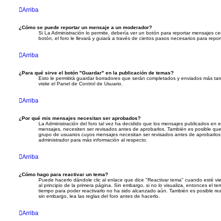
Arriba
¿Cómo se puede reportar un mensaje a un moderador?
Si La Administración lo permite, debería ver un botón para reportar mensajes ce
botón, el foro le llevará y guiará a través de ciertos pasos necesarios para repor
Arriba
¿Para qué sirve el botón "Guardar" en la publicación de temas?
Esto le permitirá guardar borradores que serán completados y enviados más tar
visite el Panel de Control de Usuario.
Arriba
¿Por qué mis mensajes necesitan ser aprobados?
La Administración del foro tal vez ha decidido que los mensajes publicados en el
mensajes, necesiten ser revisados antes de aprobarlos. También es posible que
grupo de usuarios cuyos mensajes necesitan ser revisados antes de aprobarlos
administrador para más información al respecto.
Arriba
¿Cómo hago para reactivar un tema?
Puede hacerlo dándole clic al enlace que dice "Reactivar tema" cuando esté vie
al principio de la primera página. Sin embargo, si no lo visualiza, entonces el t
tiempo para poder reactivarlo no ha sido alcanzado aún. También es posible re
sin embargo, lea las reglas del foro antes de hacerlo.
Arriba