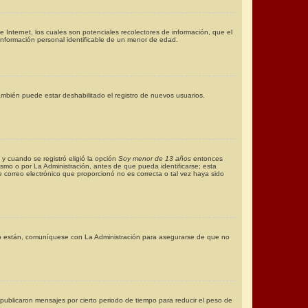
Internet, los cuales son potenciales recolectores de información, que el
 información personal identificable de un menor de edad.
ambién puede estar deshabilitado el registro de nuevos usuarios.
 y cuando se registró eligió la opción
Soy menor de 13 años
entonces
smo o por La Administración, antes de que pueda identificarse; esta
 de correo electrónico que proporcionó no es correcta o tal vez haya sido
 lo están, comuníquese con La Administración para asegurarse de que no
ublicaron mensajes por cierto periodo de tiempo para reducir el peso de