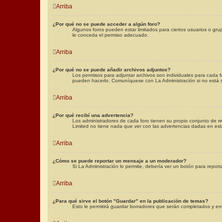
Arriba
¿Por qué no se puede acceder a algún foro?
Algunos foros pueden estar limitados para ciertos usuarios o grup
le conceda el permiso adecuado.
Arriba
¿Por qué no se puede añadir archivos adjuntos?
Los permisos para adjuntar archivos son individuales para cada f
pueden hacerlo. Comuníquese con La Administración si no está 
Arriba
¿Por qué recibí una advertencia?
Los administradores de cada foro tienen su propio conjunto de re
Limited no tiene nada que ver con las advertencias dadas en est
Arriba
¿Cómo se puede reportar un mensaje a un moderador?
Si La Administración lo permite, debería ver un botón para reporta
Arriba
¿Para qué sirve el botón "Guardar" en la publicación de temas?
Esto le permitirá guardar borradores que serán completados y env