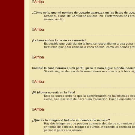
Arriba
¿Cómo evito que mi nombre de usuario aparezca en las listas de usu
Desde su Panel de Control de Usuario, en "Preferencias de Foro
usuario oculto.
Arriba
¡La hora en los foros no es correcta!
Es posible que esté viendo la hora correspondiente a otra zona ho
Recuerde que para cambiar la zona horaria, como las demás prefe
Arriba
Cambié la zona horaria en mi perfil, ¡pero la hora sigue siendo incorre
Si está seguro de que de la zona horaria es correcta y la hora s
Arriba
¡Mi idioma no está en la lista!
Esto se puede deber a que la administración no ha instalado el p
existe, siéntase libre de hacer una traducción. Puede encontrar 
Arriba
¿Qué es la imagen al lado de mi nombre de usuario?
Hay dos imágenes que pueden aparecer debajo de su nombre de usu
en forma de estrellas, bloques o puntos, indicando la cantidad
personal para cada usuario.