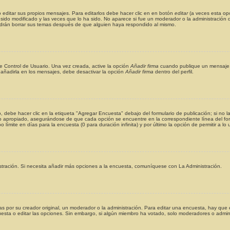
editar sus propios mensajes. Para editarlos debe hacer clic en en botón
editar
(a veces esta opc
ido modificado y las veces que lo ha sido. No aparece si fue un moderador o la administración q
podrán borrar sus temas después de que alguien haya respondido al mismo.
e Control de Usuario. Una vez creada, active la opción
Añadir firma
cuando publique un mensaje. 
e añadirla en los mensajes, debe desactivar la opción
Añadir firma
dentro del perfil.
 debe hacer clic en la etiqueta "Agregar Encuesta" debajo del formulario de publicación; si no la
po apropiado, asegurándose de que cada opción se encuentre en la correspondiente línea del for
 límite en días para la encuesta (0 para duración infinita) y por último la opción de permitir a lo
istración. Si necesita añadir más opciones a la encuesta, comuníquese con La Administración.
 por su creador original, un moderador o la administración. Para editar una encuesta, hay que e
uesta o editar las opciones. Sin embargo, si algún miembro ha votado, solo moderadores o admini