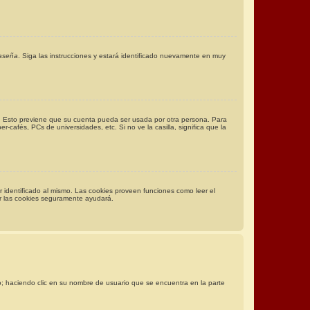
raseña
. Siga las instrucciones y estará identificado nuevamente en muy
po. Esto previene que su cuenta pueda ser usada por otra persona. Para
-cafés, PCs de universidades, etc. Si no ve la casilla, significa que la
r identificado al mismo. Las cookies proveen funciones como leer el
rar las cookies seguramente ayudará.
io; haciendo clic en su nombre de usuario que se encuentra en la parte