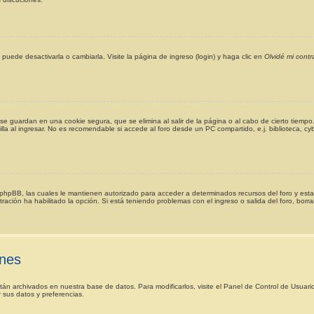
uede desactivarla o cambiarla. Visite la página de ingreso (login) y haga clic en
Olvidé mi cont
se guardan en una cookie segura, que se elimina al salir de la página o al cabo de cierto tiem
a al ingresar. No es recomendable si accede al foro desde un PC compartido, e.j. biblioteca, cyber
or phpBB, las cuales le mantienen autorizado para acceder a determinados recursos del foro y esta
stración ha habilitado la opción. Si está teniendo problemas con el ingreso o salida del foro, bor
ones
stán archivados en nuestra base de datos. Para modificarlos, visite el Panel de Control de Usuar
r sus datos y preferencias.