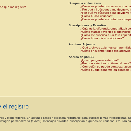
Búsqueda en los foros
¿Cómo se puede buscar en uno o var
de que me registre!
¿Por qué mi búsqueda me devuelve 
¿Por qué mi búsqueda me devuelve 
¿Cómo busco usuarios?
¿Como se puede encontrar mis propi
Suscripciones y Favoritos
¿Cuál es la diferencia entre añadir c
¿Cómo marcar Favoritos o suscribirse
¿Cómo me suscribo a un foro específ
¿Cómo borro mis suscripciones?
Archivos Adjuntos
¿Qué archivos adjuntos son permitid
¿Cómo encuentro todos mis archivos
Acerca de phpBB
¿Quién programó este foro?
¿Por qué este foro no tiene tal cosa
¿Con quién se puede contactar acerc
¿Cómo puedo ponerme en contacto c
 el registro
ores y Moderadores. En algunos casos necesitará registrarse para publicar temas y respuestas. S
u imagen personalizada (avatar), mensajes privados, suscripción a grupos de usuarios, etc. Tan