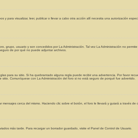
os y para visualizar, leer, publicar o llevar a cabo otra acción allí necesita una autorización e
oro, grupo, usuario y son concedidos por La Administración. Tal vez La Administración no permite 
seguro de por qué no puede adjuntar archivos.
glas para su sitio. Si ha quebrantado alguna regla puede recibir una advertencia. Por favor rec
e sitio. Comuníquese con La Administración del foro si no está seguro de porqué fue advertido.
r mensajes cerca del mismo. Haciendo clic sobre el botón, el foro le llevará y guiará a través de
iados más tarde. Para recargar un borrador guardado, visite el Panel de Control de Usuario.