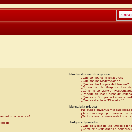
Busc
Niveles de usuario y grupos
¿Qué son los Administradores?
¿Qué son los Moderadores?
¿Qué son los Grupos de Usuarios?
¿Donde están los Grupos de Usuario
¿Cómo me convierto en Responsable
¿Por qué algunos Grupos de Usuario
¿Qué es un "Grupo de Usuarios pre
¿Qué es el enlace "El equipo"?
Mensajería privada
¡No puedo enviar un mensaje privado
¡Recibo mensajes privados no desea
e usuarios conectados?
¡Recibí spam o correos maliciosos de 
Amigos e Ignorados
orrecto!
¿Qué es la lista de Mis Amigos e Ign
¿Cómo se puede añadir o borrar usua