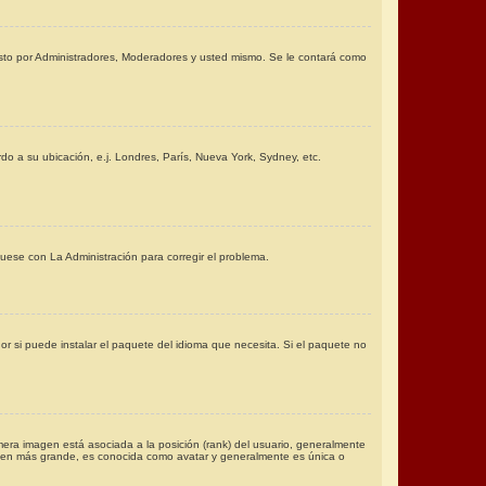
visto por Administradores, Moderadores y usted mismo. Se le contará como
rdo a su ubicación, e.j. Londres, París, Nueva York, Sydney, etc.
uese con La Administración para corregir el problema.
r si puede instalar el paquete del idioma que necesita. Si el paquete no
era imagen está asociada a la posición (rank) del usuario, generalmente
agen más grande, es conocida como avatar y generalmente es única o