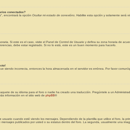
arios conectados?
s", encontrará la opción
Ocultar mi estado de conexións
. Habilite esta opción y solamente será 
raria. Si este es el caso, visite el Panel de Control de Usuario y defina su zona horaria de acue
rencias, debe estar registrado. Si no lo está, este es un buen momento para hacerlo.
cto!
igue siendo incorrecta, entonces la hora almacenada en el servidor es errónea. Por favor comuníq
aquete de su idioma para el foro o nadie ha creado una traducción. Pregúntele a un Administrado
más información en el sitio web de
phpBB
®
ario cuando esté viendo los mensajes. Dependiendo de la plantilla que utilice el foro, la prim
 de mensajes publicados por usted o su estatus dentro del foro. La segunda, usualmente una im