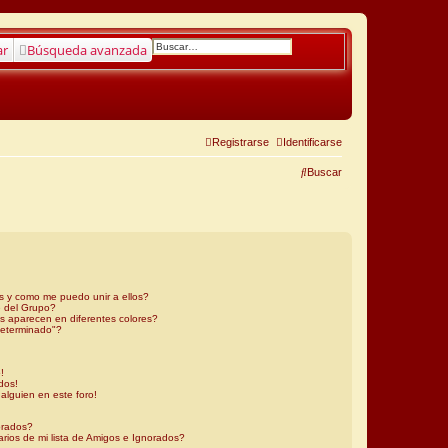
ar
Búsqueda avanzada
Registrarse
Identificarse
Buscar
s y como me puedo unir a ellos?
 del Grupo?
s aparecen en diferentes colores?
determinado"?
!
dos!
alguien en este foro!
orados?
rios de mi lista de Amigos e Ignorados?