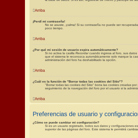
Arriba
¡Perdí mi contraseña!
No se asuste, ¡calma! Si su contraseña no puede ser recuperada p
poco tiempo.
Arriba
¿Por qué mi sesión de usuario expira automáticamente?
Si no activa la casilla
Recordar
cuando ingresa al foro, sus datos 
que el sistema le reconozca automáticamente solo marque la casill
administración del foro ha deshabilitado la opción.
Arriba
¿Cuál es la función de "Borrar todas las cookies del Sitio"?
"Borrar todas las cookies del Sitio" borra las cookies creadas p
seguimiento de la navegación del foro por el usuario si la admini
Arriba
Preferencias de usuario y configuraci
¿Cómo se puede cambiar mi configuración?
Si es un usuario registrado, todos sus datos y configuraciones e
superior de las páginas del foro. Este sistema le permitirá cambia