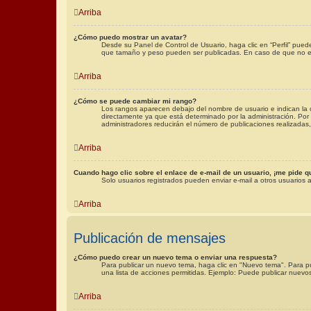
Arriba
¿Cómo puedo mostrar un avatar?
Desde su Panel de Control de Usuario, haga clic en “Perfil” pued
que tamaño y peso pueden ser publicadas. En caso de que no es
Arriba
¿Cómo se puede cambiar mi rango?
Los rangos aparecen debajo del nombre de usuario e indican la c
directamente ya que está determinado por la administración. Por 
administradores reducirán el número de publicaciones realizadas,
Arriba
Cuando hago clic sobre el enlace de e-mail de un usuario, ¡me pide q
Solo usuarios registrados pueden enviar e-mail a otros usuarios a 
Arriba
Publicación de mensajes
¿Cómo puedo crear un nuevo tema o enviar una respuesta?
Para publicar un nuevo tema, haga clic en "Nuevo tema". Para pu
una lista de acciones permitidas. Ejemplo: Puede publicar nuevo
Arriba