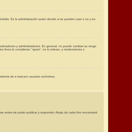
 Subida. Es la administración quien decide si se pueden usar o no y en
. moderadores y administradores. En general, no puede cambiar su rango
los foros lo consideran "spam", no lo toleran, y moderadores o
l sistema de e-mail por usuarios anónimos.
rse antes de poder publicar y responder. Abajo de cada foro encontrará