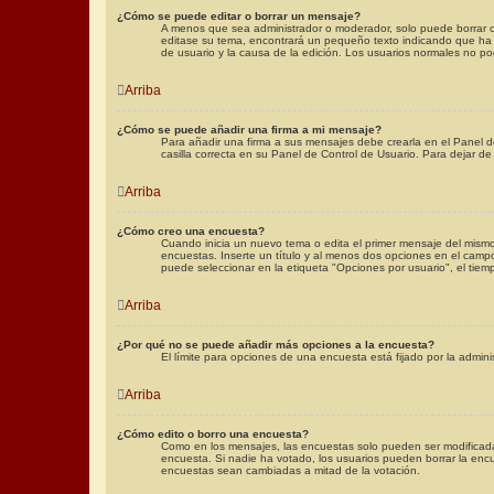
¿Cómo se puede editar o borrar un mensaje?
A menos que sea administrador o moderador, solo puede borrar o 
editase su tema, encontrará un pequeño texto indicando que ha s
de usuario y la causa de la edición. Los usuarios normales no 
Arriba
¿Cómo se puede añadir una firma a mi mensaje?
Para añadir una firma a sus mensajes debe crearla en el Panel d
casilla correcta en su Panel de Control de Usuario. Para dejar d
Arriba
¿Cómo creo una encuesta?
Cuando inicia un nuevo tema o edita el primer mensaje del mismo,
encuestas. Inserte un título y al menos dos opciones en el cam
puede seleccionar en la etiqueta "Opciones por usuario", el tiempo
Arriba
¿Por qué no se puede añadir más opciones a la encuesta?
El límite para opciones de una encuesta está fijado por la admin
Arriba
¿Cómo edito o borro una encuesta?
Como en los mensajes, las encuestas solo pueden ser modificadas
encuesta. Si nadie ha votado, los usuarios pueden borrar la enc
encuestas sean cambiadas a mitad de la votación.