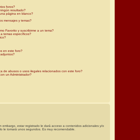
ios foros?
ningún resultado?
una página en blanco?
os mensajes y temas?
omo Favorito y suscribirme a un tema?
 a temas específicos?
ico?
os en este foro?
 adjuntos?
?
a de abusos o usos ilegales relacionados con este foro?
on un Administrador?
in embargo, estar registrado le dará acceso a contenidos adicionales y/o
 solo le tomará unos segundos. Es muy recomendable.