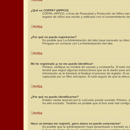
¿Qué es COPPA? (APPCO)
COPPA, APPCO, o Acta de Privacidad y Protección de Niños menore
registro de niños sea escrito y ratificado con el consentimiento
Arriba
¿Por qué no puedo registrarme?
Es posible que La Administración del sitio haya baneado su direc
Póngase en contacto con La Administración del sitio.
Arriba
Me he registrado ¡y no me puedo identificar!
Primero, verifique su nombre de usuario y contraseña. Si todo est
tendrá que seguir algunas instrucciones que se le darán para act
información se le brindará al finalizar el proceso de registro. Si 
capturada por un filtro anti-spam. Si está seguro de que la direc
Arriba
¿Por qué no puedo identificarme?
Existen varias razones por lo cuál esto puede suceder. Primero
ha sido excluido. También es posible que el foro esté mal config
Arriba
Hace un tiempo me registré, ¡pero ahora no puedo conectarme!
Es posible que la administración haya desactivado o borrado su 
la base de datos. Si es así, registrese de nuevo y participe de la