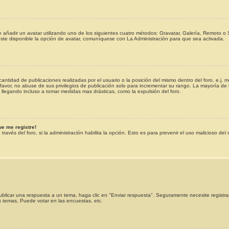
e añadir un avatar utilizando uno de los siguientes cuatro métodos: Gravatar, Galería, Remoto o
te disponible la opción de avatar, comuníquese con La Administración para que sea activada.
antidad de publicaciones realizadas por el usuario o la posición del mismo dentro del foro, e.j
favor, no abuse de sus privilegios de publicación solo para incrementar su rango. La mayoría de 
 llegando incluso a tomar medidas mas drásticas, como la expulsión del foro.
ue me registre!
través del foro, si la administración habilita la opción. Esto es para prevenir el uso malicioso de
blicar una respuesta a un tema, haga clic en "Enviar respuesta". Seguramente necesite registra
s temas, Puede votar en las encuestas, etc.