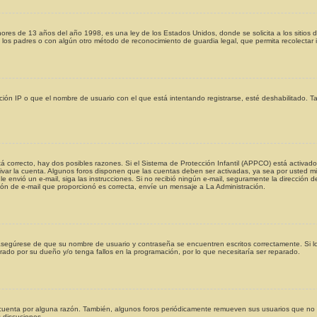
s de 13 años del año 1998, es una ley de los Estados Unidos, donde se solicita a los sitios de 
 de los padres o con algún otro método de reconocimiento de guardia legal, que permita recolectar
ción IP o que el nombre de usuario con el que está intentando registrarse, esté deshabilitado. T
á correcto, hay dos posibles razones. Si el Sistema de Protección Infantil (APPCO) está activado
ivar la cuenta. Algunos foros disponen que las cuentas deben ser activadas, ya sea por usted mi
se le envió un e-mail, siga las instrucciones. Si no recibió ningún e-mail, seguramente la dirección
ción de e-mail que proporcionó es correcta, envíe un mensaje a La Administración.
, asegúrese de que su nombre de usuario y contraseña se encuentren escritos correctamente. Si
urado por su dueño y/o tenga fallos en la programación, por lo que necesitaría ser reparado.
cuenta por alguna razón. También, algunos foros periódicamente remueven sus usuarios que no p
s discuciones.