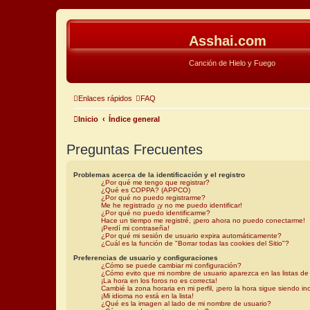
Asshai.com
Canción de Hielo y Fuego
Enlaces rápidos
FAQ
Inicio
Índice general
Preguntas Frecuentes
Problemas acerca de la identificación y el registro
¿Por qué me tengo que registrar?
¿Qué es COPPA? (APPCO)
¿Por qué no puedo registrarme?
Me he registrado ¡y no me puedo identificar!
¿Por qué no puedo identificarme?
Hace un tiempo me registré, ¡pero ahora no puedo conectarme!
¡Perdí mi contraseña!
¿Por qué mi sesión de usuario expira automáticamente?
¿Cuál es la función de "Borrar todas las cookies del Sitio"?
Preferencias de usuario y configuraciones
¿Cómo se puede cambiar mi configuración?
¿Cómo evito que mi nombre de usuario aparezca en las listas d
¡La hora en los foros no es correcta!
Cambié la zona horaria en mi perfil, ¡pero la hora sigue siendo inc
¡Mi idioma no está en la lista!
¿Qué es la imagen al lado de mi nombre de usuario?