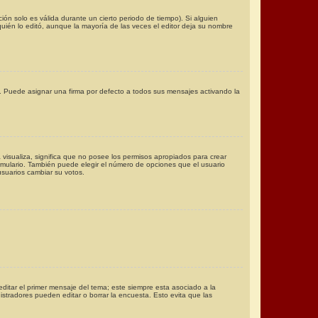
ión solo es válida durante un cierto periodo de tiempo). Si alguien
uién lo editó, aunque la mayoría de las veces el editor deja su nombre
Puede asignar una firma por defecto a todos sus mensajes activando la
 visualiza, significa que no posee los permisos apropiados para crear
mulario. También puede elegir el número de opciones que el usuario
 usuarios cambiar su votos.
ditar el primer mensaje del tema; este siempre esta asociado a la
stradores pueden editar o borrar la encuesta. Esto evita que las