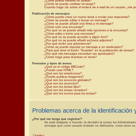
¿Cómo puedo mostrar un avatar?
¿Cómo se puede cambiar mi rango?
Cuando hago clic sobre el enlace de e-mail de un usuario, ¡me pi
Publicación de mensajes
¿Cómo puedo crear un nuevo tema o enviar una respuesta?
¿Cómo se puede editar o borrar un mensaje?
¿Cómo se puede añadir una firma a mi mensaje?
¿Cómo creo una encuesta?
¿Por qué no se puede añadir más opciones a la encuesta?
¿Cómo edito o borro una encuesta?
¿Por qué no se puede acceder a algún foro?
¿Por qué no se puede añadir archivos adjuntos?
¿Por qué recibí una advertencia?
¿Cómo se puede reportar un mensaje a un moderador?
¿Para qué sirve el botón "Guardar" en la publicación de temas?
¿Por qué mis mensajes necesitan ser aprobados?
¿Cómo hago para reactivar un tema?
Formatos y tipos de temas
¿Qué es el código BBCode?
¿Puedo usar HTML?
¿Qué son los emoticonos?
¿Puedo publicar imagenes?
¿Qué son los anuncios globales?
¿Qué son los anuncios?
¿Qué son los temas fijos?
¿Qué son los temas cerrados?
¿Qué son los iconos para los temas?
Problemas acerca de la identificación y
¿Por qué me tengo que registrar?
No está obligado a hacerlo, la decisión la toman los Administrad
ventajas que como usuario invitado no disfrutaría, como tener s
Arriba