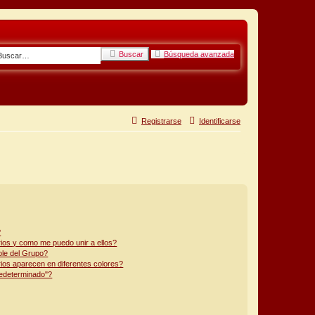
Buscar
Búsqueda avanzada
Registrarse
Identificarse
?
os y como me puedo unir a ellos?
le del Grupo?
os aparecen en diferentes colores?
edeterminado"?