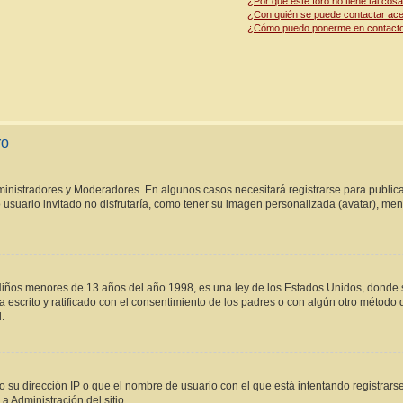
¿Por qué este foro no tiene tal cos
¿Con quién se puede contactar acer
¿Cómo puedo ponerme en contacto
ro
dministradores y Moderadores. En algunos casos necesitará registrarse para publica
usuario invitado no disfrutaría, como tener su imagen personalizada (avatar), mens
os menores de 13 años del año 1998, es una ley de los Estados Unidos, donde se so
ea escrito y ratificado con el consentimiento de los padres o con algún otro método
.
 su dirección IP o que el nombre de usuario con el que está intentando registrars
 Administración del sitio.