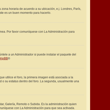
u zona horaria de acuerdo a su ubicación, e.j. Londres, París,
 este es un buen momento para hacerlo.
rrónea. Por favor comuníquese con La Administración para
ntele a un Administrador si puede instalar el paquete del
phpBB
®
utilice el foro, la primera imagen está asociada a la
ed o su estatus dentro del foro. La segunda, usualmente una
tar, Galería, Remoto o Subida. Es la administración quien
omuníquese con La Administración para que sea activada.