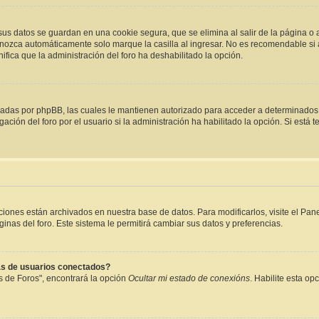
sus datos se guardan en una cookie segura, que se elimina al salir de la página o
nozca automáticamente solo marque la casilla al ingresar. No es recomendable si a
gnifica que la administración del foro ha deshabilitado la opción.
creadas por phpBB, las cuales le mantienen autorizado para acceder a determinados 
ión del foro por el usuario si la administración ha habilitado la opción. Si está t
aciones están archivados en nuestra base de datos. Para modificarlos, visite el Pa
inas del foro. Este sistema le permitirá cambiar sus datos y preferencias.
as de usuarios conectados?
s de Foros", encontrará la opción
Ocultar mi estado de conexións
. Habilite esta o