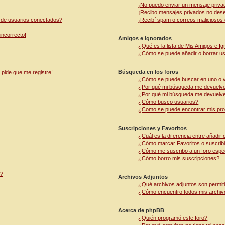
¡No puedo enviar un mensaje priva
¡Recibo mensajes privados no des
s de usuarios conectados?
¡Recibí spam o correos maliciosos d
 incorrecto!
Amigos e Ignorados
¿Qué es la lista de Mis Amigos e I
¿Cómo se puede añadir o borrar usu
Búsqueda en los foros
 pide que me registre!
¿Cómo se puede buscar en uno o v
¿Por qué mi búsqueda me devuelve
¿Por qué mi búsqueda me devuelve
¿Cómo busco usuarios?
¿Como se puede encontrar mis pro
Suscripciones y Favoritos
¿Cuál es la diferencia entre añadir
¿Cómo marcar Favoritos o suscribi
¿Cómo me suscribo a un foro espec
¿Cómo borro mis suscripciones?
s?
Archivos Adjuntos
¿Qué archivos adjuntos son permiti
¿Cómo encuentro todos mis archiv
Acerca de phpBB
¿Quién programó este foro?