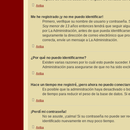
Arriba
Me he registrado ¡y no me puedo identificar!
Primero, verifique su nombre de usuario y contraseña. S
Soy menor de 13 años
entonces tendrá que seguir algun
por La Administración, antes de que pueda identificarse; 
seguramente la dirección de correo electrónico que prop
correcta, envíe un mensaje a La Administración.
Arriba
¿Por qué no puedo identificarme?
Existen varias razones por lo cuál esto puede suceder
Administración para asegurarse de que no ha sido exclu
Arriba
Hace un tiempo me registré, ¡pero ahora no puedo conecta
Es posible que la administración haya desactivado o b
de tiempo para reducir el peso de la base de datos. Si e
Arriba
¡Perdí mi contraseña!
No se asuste, ¡calma! Si su contraseña no puede ser rec
identificado nuevamente en muy poco tiempo.
Arriba