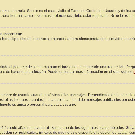
a zona horaria. Si este es el caso, visite el Panel de Control de Usuario y defina s
zona horaria, como las demás preferencias, debe estar registrado. Si no lo está,
do incorrecto!
 la hora sigue siendo incorrecta, entonces la hora almacenada en el servidor es e
alado el paquete de su idioma para el foro o nadie ha creado una traducción. Pregú
libre de hacer una traducción. Puede encontrar más información en el sitio web de
bre de usuario cuando esté viendo los mensajes. Dependiendo de la plantilla que 
estrellas, bloques o puntos, indicando la cantidad de mensajes publicados por ust
mente es única o personal para cada usuario.
fil” puede añadir un avatar utilizando uno de los siguientes cuatro métodos: Grava
pueden ser publicadas. En caso de que no este disponible la opción de avatar, c