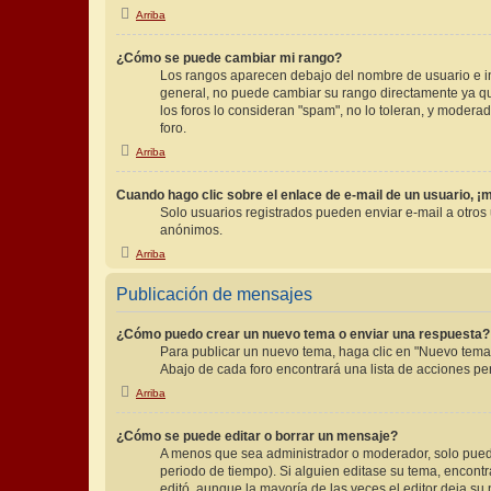
Arriba
¿Cómo se puede cambiar mi rango?
Los rangos aparecen debajo del nombre de usuario e ind
general, no puede cambiar su rango directamente ya que
los foros lo consideran "spam", no lo toleran, y moder
foro.
Arriba
Cuando hago clic sobre el enlace de e-mail de un usuario, ¡
Solo usuarios registrados pueden enviar e-mail a otros u
anónimos.
Arriba
Publicación de mensajes
¿Cómo puedo crear un nuevo tema o enviar una respuesta?
Para publicar un nuevo tema, haga clic en "Nuevo tema"
Abajo de cada foro encontrará una lista de acciones pe
Arriba
¿Cómo se puede editar o borrar un mensaje?
A menos que sea administrador o moderador, solo puede
periodo de tiempo). Si alguien editase su tema, encont
editó, aunque la mayoría de las veces el editor deja s