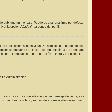
o publique un mensaje. Puede asignar una firma por defecto
tivar la opción
Añadir firma
dentro del perfil.
e publicación; si no la visualiza, significa que no posee los
pción se encuentre en la correspondiente línea del formulario.
s para la encuesta (0 para duración infinita) y por último la
n La Administración.
una encuesta, hay que editar el primer mensaje del tema; este
 algún miembro ha votado, solo moderadores o administradores