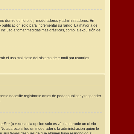
mo dentro del foro, e.j. moderadores y administradores. En
e publicación solo para incrementar su rango. La mayoría de
o incluso a tomar medidas mas drásticas, como la expulsión del
venir el uso malicioso del sistema de e-mail por usuarios
ente necesite registrarse antes de poder publicar y responder.
.
n
editar
(a veces esta opción solo es válida durante un cierto
. No aparece si fue un moderador o la administración quién lo
rrar sus temas después de que alguien haya respondido al