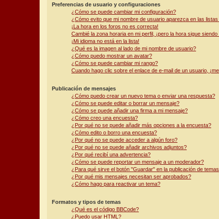
Preferencias de usuario y configuraciones
¿Cómo se puede cambiar mi configuración?
¿Cómo evito que mi nombre de usuario aparezca en las lista
¡La hora en los foros no es correcta!
Cambié la zona horaria en mi perfil, ¡pero la hora sigue siendo
¡Mi idioma no está en la lista!
¿Qué es la imagen al lado de mi nombre de usuario?
¿Cómo puedo mostrar un avatar?
¿Cómo se puede cambiar mi rango?
Cuando hago clic sobre el enlace de e-mail de un usuario, ¡me
Publicación de mensajes
¿Cómo puedo crear un nuevo tema o enviar una respuesta?
¿Cómo se puede editar o borrar un mensaje?
¿Cómo se puede añadir una firma a mi mensaje?
¿Cómo creo una encuesta?
¿Por qué no se puede añadir más opciones a la encuesta?
¿Cómo edito o borro una encuesta?
¿Por qué no se puede acceder a algún foro?
¿Por qué no se puede añadir archivos adjuntos?
¿Por qué recibí una advertencia?
¿Cómo se puede reportar un mensaje a un moderador?
¿Para qué sirve el botón "Guardar" en la publicación de tema
¿Por qué mis mensajes necesitan ser aprobados?
¿Cómo hago para reactivar un tema?
Formatos y tipos de temas
¿Qué es el código BBCode?
¿Puedo usar HTML?