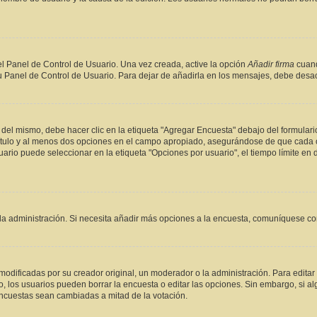
l Panel de Control de Usuario. Una vez creada, active la opción
Añadir firma
cuand
su Panel de Control de Usuario. Para dejar de añadirla en los mensajes, debe desac
el mismo, debe hacer clic en la etiqueta "Agregar Encuesta" debajo del formulario d
título y al menos dos opciones en el campo apropiado, asegurándose de que cada o
io puede seleccionar en la etiqueta "Opciones por usuario", el tiempo límite en día
r la administración. Si necesita añadir más opciones a la encuesta, comuníquese co
dificadas por su creador original, un moderador o la administración. Para editar 
o, los usuarios pueden borrar la encuesta o editar las opciones. Sin embargo, si
 encuestas sean cambiadas a mitad de la votación.