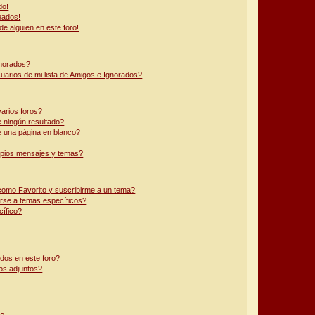
do!
eados!
e alguien en este foro!
gnorados?
arios de mi lista de Amigos e Ignorados?
arios foros?
 ningún resultado?
 una página en blanco?
pios mensajes y temas?
 como Favorito y suscribirme a un tema?
rse a temas específicos?
ífico?
dos en este foro?
os adjuntos?