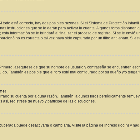
i todo está correcto, hay dos posibles razones. Si el Sistema de Protección Infanti
as instrucciones que se le darán para activar la cuenta. Algunos foros disponen 
esta información se le brindará al finalizar el proceso de registro. Si se le envió un
orcionó no es correcta o tal vez haya sido capturada por un filtro anti-spam. Si e
. Primero, asegúrese de que su nombre de usuario y contraseña se encuentren escr
ido. También es posible que el foro esté mal configurado por su dueño y/o tenga fa
rme!
orrado su cuenta por alguna razón. También, algunos foros periódicamente remuev
s así, registrese de nuevo y participe de las discuciones.
uperada puede desactivarla o cambiarla. Visite la página de ingreso (login) y hag