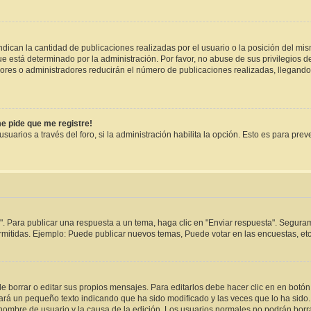
ican la cantidad de publicaciones realizadas por el usuario o la posición del mis
 está determinado por la administración. Por favor, no abuse de sus privilegios d
adores o administradores reducirán el número de publicaciones realizadas, llegand
me pide que me registre!
suarios a través del foro, si la administración habilita la opción. Esto es para pre
. Para publicar una respuesta a un tema, haga clic en "Enviar respuesta". Seguram
rmitidas. Ejemplo: Puede publicar nuevos temas, Puede votar en las encuestas, etc
 borrar o editar sus propios mensajes. Para editarlos debe hacer clic en en botó
rará un pequeño texto indicando que ha sido modificado y las veces que lo ha sido
u nombre de usuario y la causa de la edición. Los usuarios normales no podrán bo